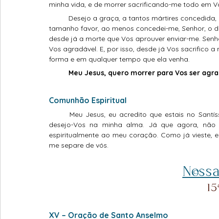
minha vida, e de morrer sacrificando-me todo em V
	Desejo a graça, a tantos mártires concedida, de morrer por Vosso amor. Mas, se não sou digno de 
tamanho favor, ao menos concedei-me, Senhor, o de
desde já a morte que Vos aprouver enviar-me. Senho
Vos agradável. E, por isso, desde já Vos sacrifico 
forma e em qualquer tempo que ela venha.
	Meu Jesus, quero morrer para Vos ser agra
Comunhão Espiritual
	Meu Jesus, eu acredito que estais no Santíssimo Sacramento. Amo-Vos acima de todas as coisas, e 
desejo-Vos na minha alma. Já que agora, não 
espiritualmente ao meu coração. Como já vieste, 
me separe de vós.
Nossa
15
XV – Oração de Santo Anselmo