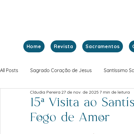
Home
Revista
Sacramentos
All Posts
Sagrado Coração de Jesus
Santíssimo S
Cláudia Pereira
27 de nov. de 2025
7 min de leitura
Fim dos Tempos
Revelações à vidente Luz de Mari
15ª Visita ao Sant
Fogo de Amor
Igreja Doméstica
Mistérios Gozosos do Rosário