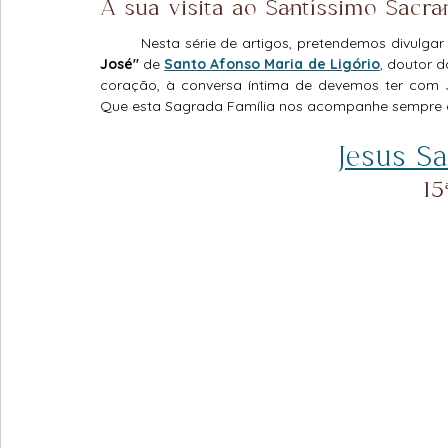
A sua visita ao Santíssimo Sacr
Mistérios Dolorosos do Rosário
Mistérios Glorioso
	Nesta série de artigos, pretendemos divulgar
José" 
de 
Santo Afonso Maria de Ligório
, doutor d
coração, à conversa íntima de devemos ter com J
Liturgia
Que esta Sagrada Família nos acompanhe sempre e 
Notícias Católicas
Catequese
Sa
Jesus S
Paixão de Nosso Senhor Jesus Cristo
15