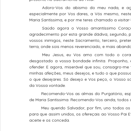
	Adoro-Vos do abismo do meu nada, e agradeço-Vos por todas as graças que me tendes feito, 
especialmente por Vos dares, a Vós mesmo, nest
Maria Santíssima, e por me teres chamado a visitar-
	Saúdo agora o Vosso amantíssimo Coração, e pretendo saudá-lo por três motivos. Primeiro, em 
agradecimento por esta grande dádiva; segundo, p
vossos inimigos, neste Sacramento; terceiro, pret
terra, onde sois menos reverenciado, e mais aband
	Meu Jesus, eu Vos amo com todo o cora
desgostado a vossa bondade
infinita. Proponho
ofender. E agora, miserável que sou, consagro-me 
minhas afeições, meus desejos, e tudo o que possuo
o que desejares. Só desejo e Vos peço, o Vosso sa
da Vossa vontade.
	Recomendo-Vos as almas do Purgatório, especialmente as mais devotas do Santíssimo Sacramento e 
de Maria Santíssima. Recomendo-Vos ainda, todos 
	Meu querido Salvador, por fim, uno todos os meus afetos com os afetos do Vosso amoroso Coração, 
para que assim unidos, os ofereçais ao Vosso Pai 
aceite e os conceda.