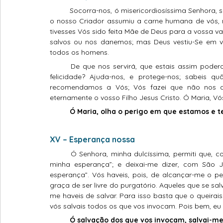
Socorra-nos, ó misericordiosíssima Senhora,
o nosso Criador assumiu a carne humana de vós, 
tivesses Vós sido feita Mãe de Deus para a vossa 
salvos ou nos danemos; mas Deus vestiu-Se em v
todos os homens.
	De que nos servirá, que estais assim poderosa, e assim gloriosa, se não nos faz participar de vossa 
felicidade? Ajuda-nos, e protege-nos; sabeis q
recomendamos a Vós; Vós fazei que não nos 
eternamente o vosso Filho Jesus Cristo. Ó Maria, V
	Ó Maria, olha o perigo em que estamos e 
XV – Esperança nossa
	Ó Senhora, minha dulcíssima, permiti que, com São Bernardo, eu vos chame ainda “o fundamento de 
minha esperança”; e deixai-me dizer, com São 
esperança”. Vós haveis, pois, de alcançar-me o 
graça de ser livre do purgatório. Aqueles que se sal
me haveis de salvar. Para isso basta que o queirais.
vós salvais todos os que vos invocam. Pois bem, eu 
Ó salvação dos que vos invocam, salvai-me