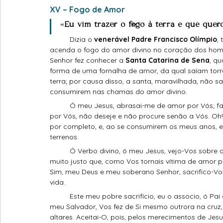
XV – Fogo de Amor
«
Eu vim trazer o fogo à terra e que quer
	Dizia o 
venerável Padre Francisco Olímpio
,
acenda o fogo do amor divino no coração dos home
Senhor fez conhecer a 
Santa Catarina de Sena
, q
forma de uma fornalha de amor, da qual saíam torr
terra; por causa disso, a santa, maravilhada, não 
consumirem nas chamas do amor divino. 
	Ó meu Jesus, abrasai-me de amor por Vós; fazei que eu não pense senão em Vós, não suspire senão 
por Vós, não deseje e não procure senão a Vós. Oh!
por completo, e, ao se consumirem os meus anos, e
terrenos.
	Ó Verbo divino, ó meu Jesus, vejo-Vos sobre o altar, imolado, aniquilado e destruído pelo meu amor; é, 
muito justo que, como Vos tornais vítima de amor p
Sim, meu Deus e meu soberano Senhor, sacrifico-Vo
vida.
	Este meu pobre sacrifício, eu o associo, ó Pai eterno, ao sacrifício infinito que Jesus Cristo, Vosso Filho e 
meu Salvador, Vos fez de Si mesmo outrora na cruz, 
altares. Aceitai-O, pois, pelos merecimentos de Jes