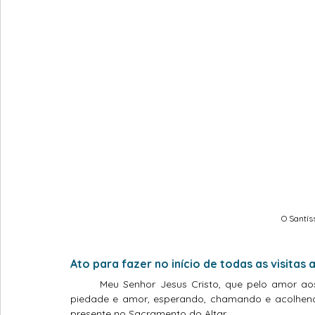
O Santí
Ato para fazer no início de todas as visita
	Meu Senhor Jesus Cristo, que pelo amor aos homens, estais dia e noite neste Sacramento, cheio de 
piedade e amor, esperando, chamando e acolhendo 
presente no Sacramento do Altar.