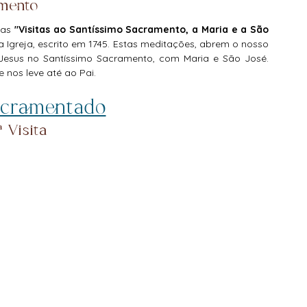
amento
s do Rosário
Beata Ana Catarina Emmerick
 as 
"Visitas ao Santíssimo Sacramento, a Maria e a São 
a Igreja, escrito em 1745. Estas meditações, abrem o nosso 
esus no Santíssimo Sacramento, com Maria e São José. 
nos leve até ao Pai.
ntoral
Oração
acramentado
ª Visita