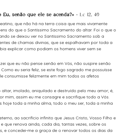
o Eu, senão que ele se acenda?» 
- Lc 12, 49 
 teatino, que não há na terra coisa que mais vivamente 
ns do que o Santíssimo Sacramento do altar. Foi o que o 
uando se deixou ver no Santíssimo Sacramento sob a 
entes de chamas divinas, que se espalhavam por toda a 
sabia explicar como podiam os homens viver sem se 
 Como eu seria feliz, se este fogo sagrado me possuísse 
le consumisse felizmente em mim todos os afetos 
or mim, assim eu me consagre e sacrifique todo a Vós. 
s hoje toda a minha alma, todo o meu ser, toda a minha 
e que renova ainda, cada dia, tantas vezes, sobre os 
us, e concedei-me a graça de o renovar todos os dias da 