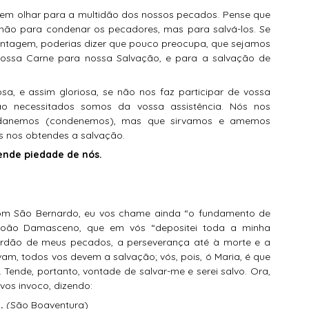
 sem olhar para a multidão dos nossos pecados. Pense que 
não para condenar os pecadores, mas para salvá-los. Se 
vantagem, poderias dizer que pouco preocupa, que sejamos 
ossa Carne para nossa Salvação, e para a salvação de 
uão necessitados somos da vossa assistência. Nós nos 
danemos (condenemos), mas que sirvamos e amemos 
ós nos obtendes a salvação. 
tende piedade de nós.
João Damasceno, que em vós “depositei toda a minha 
perdão de meus pecados, a perseverança até à morte e a 
vam, todos vos devem a salvação; vós, pois, ó Maria, é que 
 Tende, portanto, vontade de salvar-me e serei salvo. Ora, 
vos invoco, dizendo:
. 
(São Boaventura)