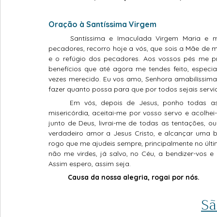
Oração à Santíssima Virgem
	Santíssima e Imaculada Virgem Maria e minha Mãe, eu, que sou o mais miserável de todos os 
pecadores, recorro hoje a vós, que sois a Mãe de
e o refúgio dos pecadores. Aos vossos pés me pr
benefícios que até agora me tendes feito, especia
vezes merecido. Eu vos amo, Senhora amabilíssima,
fazer quanto possa para que por todos sejais servid
	Em vós, depois de Jesus, ponho todas as minhas esperanças, toda minha salvação. Ó Mãe de 
misericórdia, aceitai-me por vosso servo e acolhe
junto de Deus, livrai-me de todas as tentações, ou
verdadeiro amor a Jesus Cristo, e alcançar uma 
rogo que me ajudeis sempre, principalmente no últ
não me virdes, já salvo, no Céu, a bendizer-vos e 
Assim espero, assim seja. 
	Causa da nossa alegria, rogai por nós.
Sã