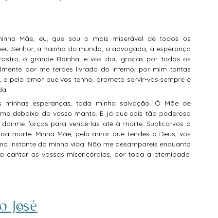
 meu Senhor, a Rainha do mundo, a advogada, a esperança 
ostro, ó grande Rainha, e vos dou graças por todos os 
lmente por me terdes livrado do inferno, por mim tantas 
 e pelo amor que vos tenho, prometo servir-vos sempre e 
a. 
i-me debaixo do vosso manto. E já que sois tão poderosa 
 dai-me forças para vencê-las até à morte. Suplico-vos o 
boa morte. Minha Mãe, pelo amor que tendes a Deus, vos 
imo instante da minha vida. Não me desampareis enquanto 
a cantar as vossas misericórdias, por toda a eternidade. 
o José