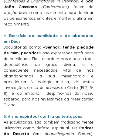
(Confissões e Enarrationes in Psalmos)
e
São
João Cassiano
(Conferências),
falam da
oração breve como instrumento para dominar
os pensamentos errantes e manter a alma em
recolhimento.
4. Exercício de humildade e de abandono
em Deus
Jaculatórias como:
«Senhor, tende piedade
de mim, pecador!»
são expressões profundas
de humildade. Elas recordam-nos a nossa total
dependência da graça divina, e a
consequente necessidade vital de nos
abandonarmos à sua misericórdia e
providência. A teologia mística, vê nestas
invocações o eco da
kenosis
de Cristo (Fl 2, 5-
11), e ao imitá-lo, despimo-nos da nossa
soberba, para nos revestirmos da Misericórdia
Divina.
5. Arma espiritual contra as tentações
As jaculatórias, são também tradicionalmente
utilizadas como defesa espiritual. Os
Padres
do Deserto
(em
Apophthegmata Patrum
),