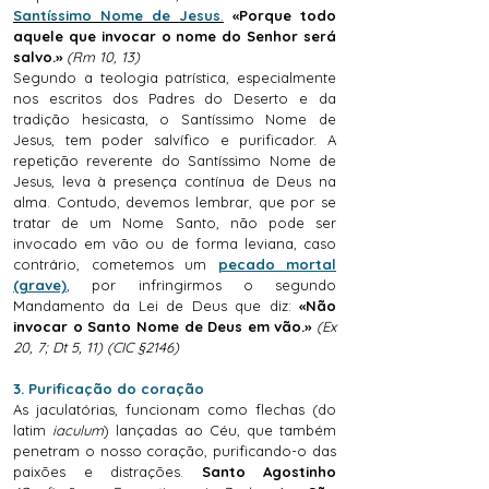
Santíssimo Nome de Jesus
.
«Porque todo
aquele que invocar o nome do Senhor será
salvo.»
(Rm 10, 13)
Segundo a teologia patrística, especialmente
nos escritos dos Padres do Deserto e da
tradição hesicasta, o Santíssimo Nome de
Jesus, tem poder salvífico e purificador. A
repetição reverente do Santíssimo Nome de
Jesus, leva à presença contínua de Deus na
alma. Contudo, devemos lembrar, que por se
tratar de um Nome Santo, não pode ser
invocado em vão ou de forma leviana, caso
contrário, cometemos um
pecado mortal
(grave)
, por infringirmos o segundo
Mandamento da Lei de Deus que diz:
«Não
invocar o Santo Nome de Deus em vão.»
(Ex
20, 7; Dt 5, 11) (CIC §2146)
3. Purificação do coração
As jaculatórias, funcionam como flechas (do
latim
iaculum
) lançadas ao Céu, que também
penetram o nosso coração, purificando-o das
paixões e distrações.
Santo Agostinho