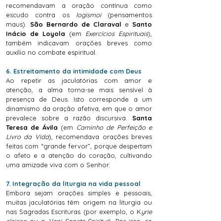
recomendavam a oração contínua como
escudo contra os
logismoi
(pensamentos
maus).
São Bernardo de Claraval
e
Santo
Inácio de Loyola
(em
Exercícios Espirituais
),
também indicavam orações breves como
auxílio no combate espiritual.
6. Estreitamento da intimidade com Deus
Ao repetir as jaculatórias com amor e
atenção, a alma torna-se mais sensível à
presença de Deus. Isto corresponde a um
dinamismo da oração afetiva, em que o amor
prevalece sobre a razão discursiva.
Santa
Teresa de Ávila
(em
Caminho de Perfeição e
Livro da Vida
), recomendava orações breves
feitas com “grande fervor”, porque despertam
o afeto e a atenção do coração, cultivando
uma amizade viva com o Senhor.
7. Integração da liturgia na vida pessoal
Embora sejam orações simples e pessoais,
muitas jaculatórias têm origem na liturgia ou
nas Sagradas Escrituras (por exemplo, o K
yrie