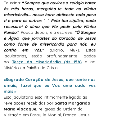
Faustina: ❝
Sempre que ouvires o relógio bater
às três horas, mergulha-te toda na Minha
misericórdia... nessa hora obtiveste tudo para
ti e para os outros.
[...]
Pela tua súplica, nada
recusarei à alma que Me pedir pela Minha
Paixão.
❞
Pouco depois, ela escreve:
“Ó Sangue
e Água, que jorrastes do Coração de Jesus
como fonte de misericórdia para nós, eu
confio em Vós.”
(Diário, §187). Estas
jaculatórias, estão profundamente ligadas
ao
Terço da Misericórdia (ás 15h)
e ao
Mistério da Paixão de Cristo.
«Sagrado Coração de Jesus, que tanto nos
amais, fazei que eu Vos ame cada vez
mais.»
Esta jaculatória está intimamente ligada às
revelações recebidas por
Santa Margarida
Maria Alacoque
, religiosa da Ordem da
Visitação em Paray-le-Monial, França. Jesus
mostrou-lhe o Seu Coração, ardente de amor
pela humanidade, e expressou o desejo de ser
mais amado em retorno. ❝
Eis o Coração que
tanto amou os homens, e nada poupou até se