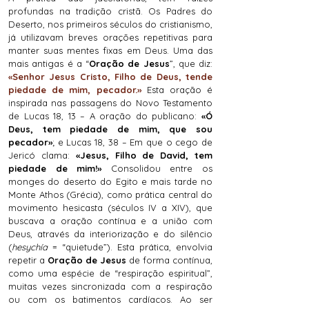
profundas na tradição cristã. Os Padres do
Deserto, nos primeiros séculos do cristianismo,
já utilizavam breves orações repetitivas para
manter suas mentes fixas em Deus. Uma das
mais antigas é a “
Oração de Jesus
”, que diz:
«Senhor Jesus Cristo, Filho de Deus, tende
piedade de mim, pecador.»
Esta oração é
inspirada nas passagens do Novo Testamento
de Lucas 18, 13 – A oração do publicano:
«Ó
Deus, tem piedade de mim, que sou
pecador»
; e Lucas 18, 38 – Em que o cego de
Jericó clama:
«Jesus, Filho de David, tem
piedade de mim!»
Consolidou entre os
monges do deserto do Egito e mais tarde no
Monte Athos (Grécia), como prática central do
movimento hesicasta (séculos IV a XIV), que
buscava a oração contínua e a união com
Deus, através da interiorização e do silêncio
(
hesychía
= “quietude”). Esta prática, envolvia
repetir a
Oração de Jesus
de forma contínua,
como uma espécie de “respiração espiritual”,
muitas vezes sincronizada com a respiração
ou com os batimentos cardíacos. Ao ser