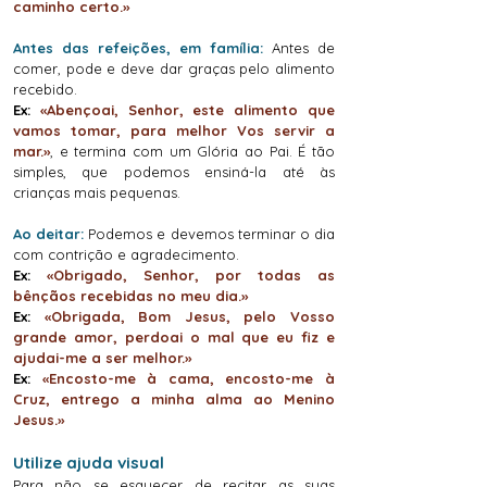
caminho certo.»
Antes das refeições, em família:
Antes de
comer, pode e deve dar graças pelo alimento
recebido.
Ex:
«Abençoai, Senhor, este alimento que
vamos tomar, para melhor Vos servir a
mar.»
, e termina com um Glória ao Pai. É tão
simples, que podemos ensiná-la até às
crianças mais pequenas.
Ao deitar:
Podemos e devemos
terminar o dia
com contrição e agradecimento.
Ex:
«Obrigado, Senhor, por todas as
bênçãos recebidas no meu dia.»
Ex:
«Obrigada, Bom Jesus, pelo Vosso
grande amor, perdoai o mal que eu fiz e
ajudai-me a ser melhor.»
Ex:
«Encosto-me à cama, encosto-me à
Cruz, entrego a minha alma ao Menino
Jesus.»
Utilize ajuda visual
Para não se esquecer de recitar as suas