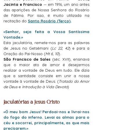
Jacinta e Francisco
— em 1916, um ano antes
das aparições de Nossa Senhora do Rosário
de Fátima. Por isso, é muito utilizada na
recitação do
Santo Rosário (Terço)
.
«Senhor, seja feita a Vossa Santíssima
Vontade.»
Esta jaculatória, remete-nos para as palavras
de Jesus no Getsêmani (
Lc 22, 42
) e para a
Oração do Pai-Nosso (
Mt 6, 10
).
São Francisco de Sales
(séc. XVII), ensinava
que o maior ato de amor é desejarmos
realizar a vontade de Deus em tudo. Ele dizia
que a santidade consiste em unir a nossa
vontade à vontade de Deus. (
Tratado do Amor
de Deus
e
Introdução à Vida Devota
)
Jaculatórias a Jesus Cristo
«Ó meu bom Jesus! Perdoai-nos e livrai-nos
do fogo do inferno. Levai as almas para o
céu e socorrei, principalmente, as que mais
precisarem.»