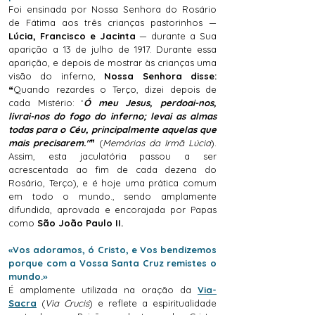
Foi ensinada por Nossa Senhora do Rosário
de Fátima aos três crianças pastorinhos —
Lúcia, Francisco e Jacinta
— durante a Sua
aparição a 13 de julho de 1917.
Durante essa
aparição, e depois de mostrar às crianças uma
visão do inferno,
Nossa Senhora disse:
❝Quando rezardes o Terço, dizei depois de
cada Mistério: ‘
Ó meu Jesus, perdoai-nos,
livrai-nos do fogo do inferno; levai as almas
todas para o Céu, principalmente aquelas que
mais precisarem."
❞ (
Memórias da Irmã Lúcia
).
Assim, esta jaculatória passou a ser
acrescentada ao fim de cada dezena do
Rosário, Terço), e é hoje uma prática comum
em todo o mundo., sendo amplamente
difundida, aprovada e encorajada por Papas
como
São João Paulo II.
«Vos adoramos, ó Cristo, e Vos bendizemos
porque com a Vossa Santa Cruz remistes o
mundo.»
É amplamente utilizada na oração da
Via-
Sacra
(
Via Crucis
) e reflete a espiritualidade