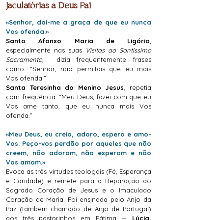
Jaculatórias a Deus Pai
«Senhor, dai-me a graça de que eu nunca
Vos ofenda.»
Santo Afonso Maria de Ligório
,
especialmente nas suas
Visitas ao Santíssimo
Sacramento,
dizia frequentemente frases
como: “Senhor, não permitais que eu mais
Vos ofenda.”
Santa Teresinha do Menino Jesus
, repetia
com frequência: “Meu Deus, fazei com que eu
Vos ame tanto, que eu nunca mais Vos
ofenda.”
«Meu Deus, eu creio, adoro, espero e amo-
Vos. Peço-vos perdão por aqueles que não
creem, não adoram, não esperam e não
Vos amam.»
Evoca as três virtudes teologais (Fé, Esperança
e Caridade) e remete para a Reparação do
Sagrado Coração de Jesus e o Imaculado
Coração de Maria. Foi ensinada pelo Anjo da
Paz (também chamado de Anjo de Portugal)
aos três pastorinhos em Fátima —
Lúcia,