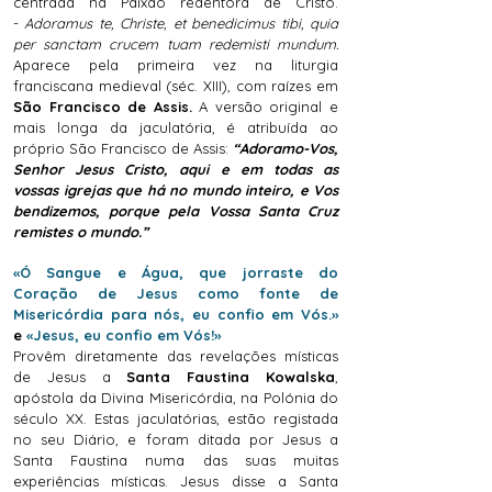
centrada na Paixão redentora de Cristo.
-
Adoramus te, Christe, et benedicimus tibi, quia
per sanctam crucem tuam redemisti mundum.
Aparece pela primeira vez na liturgia
franciscana medieval (séc. XIII), com raízes em
São Francisco de Assis.
A versão original e
mais longa da jaculatória, é atribuída ao
próprio São Francisco de Assis:
“Adoramo-Vos,
Senhor Jesus Cristo, aqui e em todas as
vossas igrejas que há no mundo inteiro, e Vos
bendizemos, porque pela Vossa Santa Cruz
remistes o mundo.”
«Ó Sangue e Água, que jorraste do
Coração de Jesus como fonte de
Misericórdia para nós, eu confio em Vós.»
e
«Jesus, eu confio em Vós!»
Provêm diretamente das revelações místicas
de Jesus a
Santa Faustina Kowalska
,
apóstola da
Divina Misericórdia,
na Polónia do
século XX. Estas jaculatórias, estão registada
no seu Diário, e foram ditada por Jesus a
Santa Faustina numa das suas muitas
experiências místicas. Jesus disse a Santa