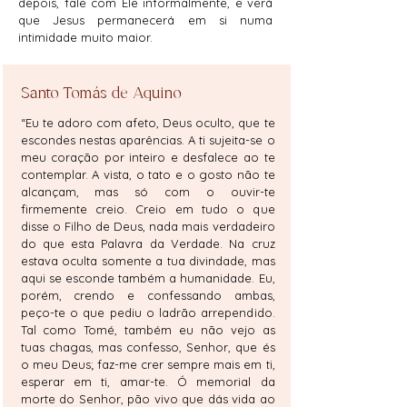
depois, fale com Ele informalmente, e verá
que Jesus permanecerá em si numa
intimidade muito maior.
Santo Tomás de Aquino
“Eu te adoro com afeto, Deus oculto, que te
escondes nestas aparências. A ti sujeita-se o
meu coração por inteiro e desfalece ao te
contemplar. A vista, o tato e o gosto não te
alcançam, mas só com o ouvir-te
firmemente creio. Creio em tudo o que
disse o Filho de Deus, nada mais verdadeiro
do que esta Palavra da Verdade. Na cruz
estava oculta somente a tua divindade, mas
aqui se esconde também a humanidade. Eu,
porém, crendo e confessando ambas,
peço-te o que pediu o ladrão arrependido.
Tal como Tomé, também eu não vejo as
tuas chagas, mas confesso, Senhor, que és
o meu Deus; faz-me crer sempre mais em ti,
esperar em ti, amar-te. Ó memorial da
morte do Senhor, pão vivo que dás vida ao