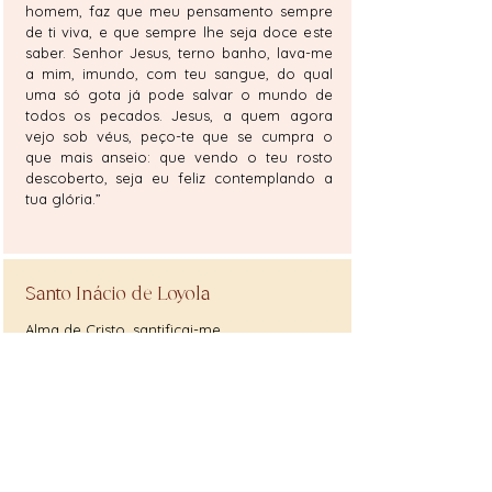
homem, faz que meu pensamento sempre
de ti viva, e que sempre lhe seja doce este
saber. Senhor Jesus, terno banho, lava-me
a mim, imundo, com teu sangue, do qual
uma só gota já pode salvar o mundo de
todos os pecados. Jesus, a quem agora
vejo sob véus, peço-te que se cumpra o
que mais anseio: que vendo o teu rosto
descoberto, seja eu feliz contemplando a
tua glória.”
Santo Inácio de Loyola
Alma de Cristo, santificai-me.
Corpo de Cristo, salvai-me.
Sangue de Cristo, inebriai-me.
Água do lado de Cristo, lavai-me.
Paixão de Cristo, confortai-me.
Ó bom Jesus, ouvi-me.
Dentro de vossas chagas, escondei-me.
Não permitais que me separe de vós.