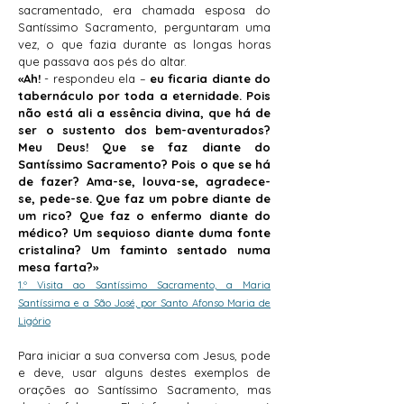
sacramentado, era chamada esposa do
Santíssimo Sacramento, perguntaram uma
vez, o que fazia durante as longas horas
que passava aos pés do altar.
«Ah!
- respondeu ela –
eu ficaria diante do
tabernáculo por toda a eternidade. Pois
não está ali a essência divina, que há de
ser o sustento dos bem-aventurados?
Meu Deus! Que se faz diante do
Santíssimo Sacramento? Pois o que se há
de fazer? Ama-se, louva-se, agradece-
se, pede-se. Que faz um pobre diante de
um rico? Que faz o enfermo diante do
médico? Um sequioso diante duma fonte
cristalina? Um faminto sentado numa
mesa farta?»
1.º Visita ao Santíssimo Sacramento, a Maria
Santíssima e a São José, por Santo Afonso Maria de
Ligório
Para iniciar a sua conversa com Jesus, pode
e deve, usar alguns destes exemplos de
orações ao Santíssimo Sacramento, mas