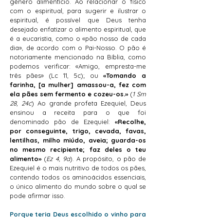
género alimentício. Ao relacionar o físico
com o espiritual, para sugerir e ilustrar o
espiritual, é possível que Deus tenha
desejado enfatizar o alimento espiritual, que
é a eucaristia, como o «pão nosso de cada
dia», de acordo com o Pai-Nosso. O pão é
notoriamente mencionado na Bíblia, como
podemos verificar: «Amigo, empresta-me
três pães» (Lc 11, 5c); ou
«Tomando a
farinha, [a mulher] amassou-a, fez com
ela pães sem fermento e cozeu-os.»
(
1 Sm
28, 24c
) Ao grande profeta Ezequiel, Deus
ensinou a receita para o que foi
denominado pão de Ezequiel:
«Recolhe,
por conseguinte, trigo, cevada, favas,
lentilhas, milho miúdo, aveia; guarda-os
no mesmo recipiente; faz deles o teu
alimento»
(
Ez 4, 9a
). A propósito, o pão de
Ezequiel é o mais nutritivo de todos os pães,
contendo todos os aminoácidos essenciais,
o único alimento do mundo sobre o qual se
pode afirmar isso.
Porque teria Deus escolhido o vinho para