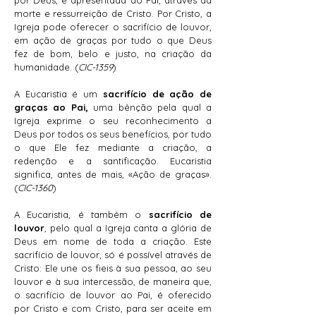
por Deus, é apresentada ao Pai, através da
morte e ressurreição de Cristo. Por Cristo, a
Igreja pode oferecer o sacrifício de louvor,
em ação de graças por tudo o que Deus
fez de bom, belo e justo, na criação da
humanidade. (
CIC-1359
)
A Eucaristia é um
sacrifício de ação de
graças ao Pai,
uma bênção pela qual a
Igreja exprime o seu reconhecimento a
Deus por todos os seus benefícios, por tudo
o que Ele fez mediante a criação, a
redenção e a santificação. Eucaristia
significa, antes de mais, «Ação de graças».
(
CIC-1360
)
A Eucaristia, é também o
sacrifício de
louvor
, pelo qual a Igreja canta a glória de
Deus em nome de toda a criação. Este
sacrifício de louvor, só é possível através de
Cristo: Ele une os fieis à sua pessoa, ao seu
louvor e à sua intercessão, de maneira que,
o sacrifício de louvor ao Pai, é oferecido
por Cristo e com Cristo, para ser aceite em