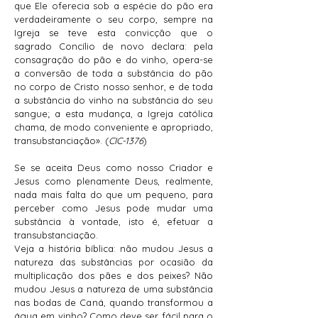
que Ele oferecia sob a espécie do pão era
verdadeiramente o seu corpo, sempre na
Igreja se teve esta convicção que o
sagrado Concílio de novo declara: pela
consagração do pão e do vinho, opera-se
a conversão de toda a substância do pão
no corpo de Cristo nosso senhor, e de toda
a substância do vinho na substância do seu
sangue; a esta mudança, a Igreja católica
chama, de modo conveniente e apropriado,
transubstanciação». (
CIC-1376
)
Se se aceita Deus como nosso Criador e
Jesus como plenamente Deus, realmente,
nada mais falta do que um pequeno, para
perceber como Jesus pode mudar uma
substância à vontade, isto é, efetuar a
transubstanciação.
Veja a história bíblica: não mudou Jesus a
natureza das substâncias por ocasião da
multiplicação dos pães e dos peixes? Não
mudou Jesus a natureza de uma substância
nas bodas de Caná, quando transformou a
água em vinho? Como deve ser fácil para o