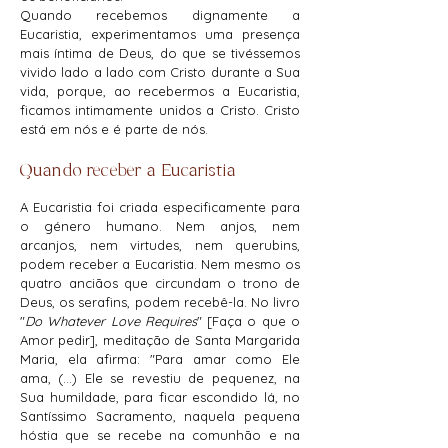
Quando recebemos dignamente a
Eucaristia, experimentamos uma presença
mais íntima de Deus, do que se tivéssemos
vivido lado a lado com Cristo durante a Sua
vida, porque, ao recebermos a Eucaristia,
ficamos intimamente unidos a Cristo. Cristo
está em nós e é parte de nós.​
Quando receber a Eucaristia
​A Eucaristia foi criada especificamente para
o género humano. Nem anjos, nem
arcanjos, nem virtudes, nem querubins,
podem receber a Eucaristia. Nem mesmo os
quatro anciãos que circundam o trono de
Deus, os serafins, podem recebê-la. No livro
"
Do Whatever Love Requires
" [Faça o que o
Amor pedir], meditação de Santa Margarida
Maria, ela afirma: "Para amar como Ele
ama, (...) Ele se revestiu de pequenez, na
Sua humildade, para ficar escondido lá, no
Santíssimo Sacramento, naquela pequena
hóstia que se recebe na comunhão e na