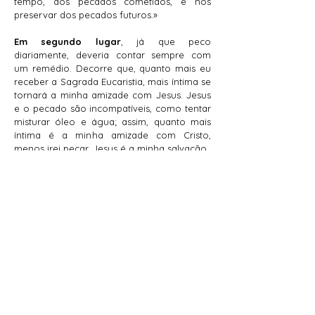
tempo, dos pecados cometidos, e nos
preservar dos pecados futuros.»
Em segundo lugar
, já que peco
diariamente, deveria contar sempre com
um remédio. Decorre que, quanto mais eu
receber a Sagrada Eucaristia, mais íntima se
tornará a minha amizade com Jesus. Jesus
e o pecado são incompatíveis, como tentar
misturar óleo e água; assim, quanto mais
íntima é a minha amizade com Cristo,
menos irei pecar. Jesus é a minha salvação.
Em terceiro lugar
, quantos há que não
agradecem a Deus por todas as suas
bênçãos! Há pessoas que nem sequer
acreditam em Deus! Não é desumano
deixar de sentir gratidão pelos nossos
benfeitores e agradecer-lhes? Como nos
sentimos quando NÓS somos os
benfeitores, mas não recebemos louvor ou
agradecimento ou até crédito? Os pais,
muitas vezes se deparam com a falta de
agradecimento e de gratidão por parte dos