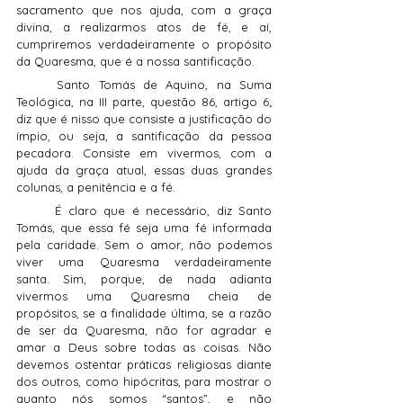
sacramento que nos ajuda, com a graça 
divina, a realizarmos atos de fé, e aí, 
cumpriremos verdadeiramente o propósito 
da Quaresma, que é a nossa santificação.
	Santo Tomás de Aquino, na Suma 
Teológica, na III parte, questão 86, artigo 6; 
diz que é nisso que consiste a justificação do 
ímpio, ou seja, a santificação da pessoa 
pecadora. Consiste em vivermos, com a 
ajuda da graça atual, essas duas grandes 
colunas, a penitência e a fé.
	É claro que é necessário, diz Santo 
Tomás, que essa fé seja uma fé informada 
pela caridade. Sem o amor, não podemos 
viver uma Quaresma verdadeiramente 
santa. Sim, porque, de nada adianta 
vivermos uma Quaresma cheia de 
propósitos, se a finalidade última, se a razão 
de ser da Quaresma, não for agradar e 
amar a Deus sobre todas as coisas. Não 
devemos ostentar práticas religiosas diante 
dos outros, como hipócritas, para mostrar o 
quanto nós somos “santos”, e não 