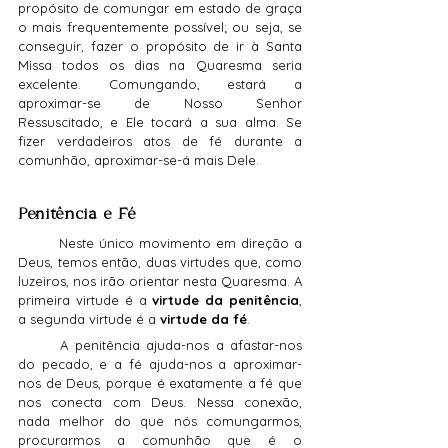
propósito de comungar em estado de graça 
o mais frequentemente possível; ou seja, se 
conseguir, fazer o propósito de ir à Santa 
Missa todos os dias na Quaresma seria 
excelente. Comungando, estará a 
aproximar-se de Nosso Senhor 
Ressuscitado, e Ele tocará a sua alma. Se 
fizer verdadeiros atos de fé durante a 
comunhão, aproximar-se-á mais Dele.
Penitência e Fé
	Neste único movimento em direção a 
Deus, temos então, duas virtudes que, como 
luzeiros, nos irão orientar nesta Quaresma. A 
primeira virtude é a 
virtude da penitência
, 
a segunda virtude é a 
virtude da fé
.
	A penitência ajuda-nos a afastar-nos 
do pecado, e a fé ajuda-nos a aproximar-
nos de Deus, porque é exatamente a fé que 
nos conecta com Deus. Nessa conexão, 
nada melhor do que nós comungarmos, 
procurarmos a comunhão que é o 