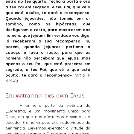
entra no teu quarto, fecha a porta e ora 
a teu Pai em segredo; e teu Pai, que vê o 
que está oculto, te dará a recompensa. 
Quando jejuardes, não tomeis um ar 
sombrio, como os hipócritas, que 
desfiguram o rosto, para mostrarem aos 
homens que jejuam. Em verdade vos digo: 
já receberam a sua recompensa. Tu, 
porém, quando jejuares, perfuma a 
cabeça e lava o rosto, para que os 
homens não percebam que jejuas, mas 
apenas o teu Pai, que está presente em 
segredo; e teu Pai, que vê o que está 
oculto, te dará a recompensa». 
(
Mt 6, 1-
6.16-18)
Encontrarmo-nos com Deus
	A primeira parte da vivência da 
Quaresma, é um movimento único para 
Deus, em que nos afastamos e saímos do 
pecado. É uma virtude, chamada virtude da 
penitência. Devemos exercitar a virtude da 
penitência durante a Quaresma, e para isso, 