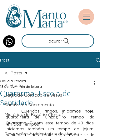
Pocurar
Post
All Posts
Cláudia Pereira
All Posts
18 de fev.
4 min de leitura
Quaresma: Escola de
Sagrado Coração de Jesus
Santidade.
Santíssimo Sacramento
	Queridos irmãos, iniciamos hoje, 
Mistérios do Rosário (Terço)
quarta-feira de Cinzas, o tempo da 
Quaresma. E com este tempo de 40 dias, 
Fim dos Tempos
iniciamos também um tempo de jejum, 
Revelações à vidente Luz de Maria
penitência e de esmola. A Igreja veste-se de 