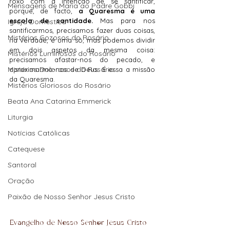
roxo com a intenção de se santificar, 
Mensagens de Maria ao Padre Gobbi
porque, de facto, 
a Quaresma é uma 
escola de santidade.
 Mas para nos 
Igreja Doméstica
santificarmos, precisamos fazer duas coisas, 
Mistérios Gozosos do Rosário
na verdade, é uma só, mas podemos dividir 
em dois aspetos da mesma coisa: 
Mistérios Luminosos do Rosário
precisamos afastar-nos do pecado, e 
Mistérios Dolorosos do Rosário
aproximarmo-nos de Deus. É essa a missão 
da Quaresma.
Mistérios Gloriosos do Rosário
Beata Ana Catarina Emmerick
Liturgia
Notícias Católicas
Catequese
Santoral
Oração
Paixão de Nosso Senhor Jesus Cristo
Evangelho de Nosso Senhor Jesus Cristo 