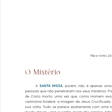
Pão e Vinho
. 20
O Mistério
	A
SANTA MISSA
, porém, não é apenas uma
pessoas que não penetraram nos seus mistérios. P
de Cristo morto, uma vez que, como Homem vivo, 
cerimónia fúnebre: a imagem de Jesus Crucificado,
sua volta. Tudo se parece exatamente com uma re
modo algum, uma questão assim tão simples. Não