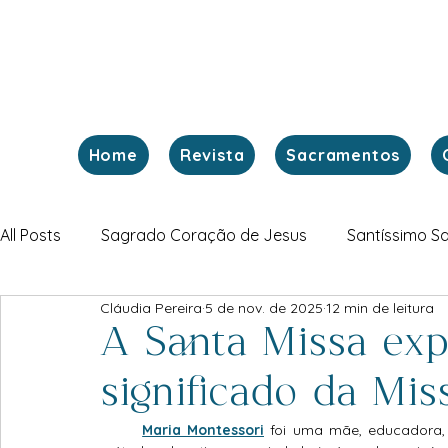
Home
Revista
Sacramentos
All Posts
Sagrado Coração de Jesus
Santíssimo S
Cláudia Pereira
5 de nov. de 2025
12 min de leitura
Fim dos Tempos
Revelações à vidente Luz de Mari
A Santa Missa exp
significado da Mis
Igreja Doméstica
Mistérios Gozosos do Rosário
Maria Montessori
foi uma mãe, educadora, 