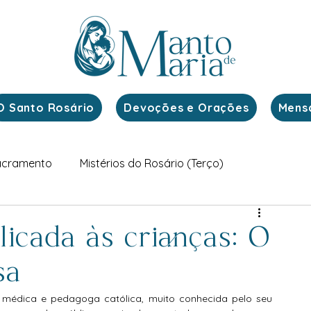
O Santo Rosário
Devoções e Orações
Mens
acramento
Mistérios do Rosário (Terço)
a
Mensagens de Maria ao Padre Gobbi
licada às crianças: O
sa
Mistérios Luminosos do Rosário
médica e pedagoga católica, muito conhecida pelo seu 