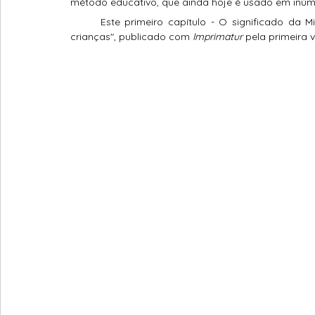
método educativo, que ainda hoje é usado em inúme
Mistérios Dolorosos do Rosário
Mistérios Glorioso
	Este 
primeiro capítulo - O significado da M
crianças"
, p
ublicado com 
Imprimatur
 pela primeira 
Liturgia
Notícias Católicas
Catequese
Sa
Paixão de Nosso Senhor Jesus Cristo