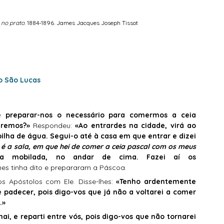
 no prato
. 1884-1896. James Jacques Joseph Tissot
o São Lucas 
e preparar-nos o necessário para comermos a ceia 
aremos?» 
Respondeu: 
«Ao entrardes na cidade, virá ao 
a de água. Segui-o até à casa em que entrar e dizei 
é a sala, em que hei de comer a ceia pascal com os meus 
la mobilada, no andar de cima. Fazei aí os 
es tinha dito e prepararam a Páscoa.
 Apóstolos com Ele. Disse-lhes: 
«Tenho ardentemente 
padecer, pois digo-vos que já não a voltarei a comer 
.»
ai, e reparti entre vós, pois digo-vos que não tornarei 