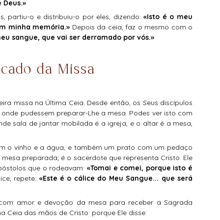
e Deus.» 
 partiu-o e distribuiu-o por eles, dizendo: 
«Isto é o meu 
 em minha memória.» 
Depois da ceia, faz o mesmo com o 
meu sangue, que vai ser derramado por vós.»
ficado da Missa
eira missa na Última Ceia. Desde então, os Seus discípulos 
 onde pudessem preparar-Lhe a mesa. Podes ver isto com 
de sala de jantar mobilada é a igreja, e o altar é a mesa, 
sa preparada; é o sacerdote que representa Cristo. Ele 
póstolos que o rodeavam: 
«Tomai e comei, porque isto é 
e, repete: 
«Este é o cálice do Meu Sangue... que será 
a Ceia das mãos de Cristo: porque Ele disse: