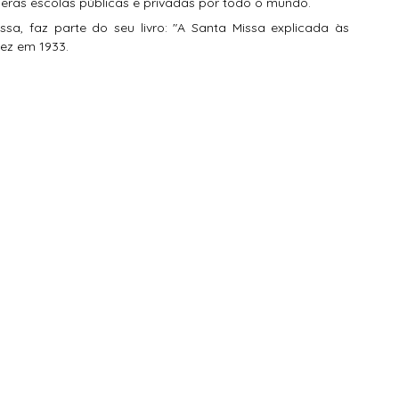
ras escolas públicas e privadas por todo o mundo. 
s do Rosário
Beata Ana Catarina Emmerick
issa
, faz parte do seu livro:
 "A Santa Missa explicada às 
vez em 1933.
ntoral
Oração