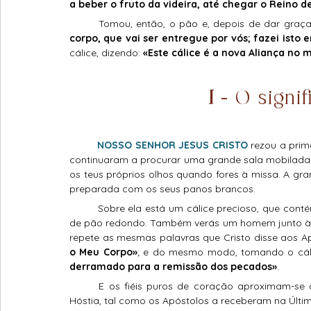
a beber o fruto da videira, até chegar o Reino d
	Tomou, então, o pão e, depois de dar graças,
corpo, que vai ser entregue por vós; fazei isto
cálice, dizendo: 
«Este cálice é a nova Aliança no 
I 
- O signi
	NOSSO SENHOR JESUS CRISTO
 rezou a prim
continuaram a procurar uma grande sala mobilada
os teus próprios olhos quando fores à missa. A gran
preparada com os seus panos brancos.
	Sobre ela está um cálice precioso, que contém o vinho e a água, e também um prato com um pedaço 
de pão redondo. Também verás um homem junto à me
repete as mesmas palavras que Cristo disse aos A
o Meu Corpo»
; e do mesmo modo, tomando o cálic
derramado para a remissão dos pecados»
.
	E os fiéis puros de coração aproximam-se com amor e devoção da mesa para receber a Sagrada 
Hóstia, tal como os Apóstolos a receberam na Últim