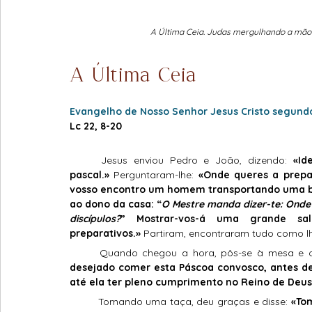
A Última Ceia. Judas mergulhando a mão
A Última Ceia
Evangelho de Nosso Senhor Jesus Cristo segund
Lc 22, 8-20
	Jesus enviou Pedro e João, dizendo: 
«Id
pascal.»
 Perguntaram-lhe: 
«Onde queres a prep
vosso encontro um homem transportando uma bilh
ao dono da casa: “
O Mestre manda dizer-te: Onde 
discípulos?
” Mostrar-vos-á uma grande sa
preparativos.»
 Partiram, encontraram tudo como lh
	Quando chegou a hora, pôs-se à mesa e os
desejado comer esta Páscoa convosco, antes de 
até ela ter pleno cumprimento no Reino de Deus
	Tomando uma taça, deu graças e disse: 
«Tom