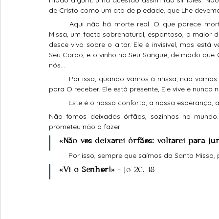
de Cristo como um ato de piedade, que Lhe devem
	Aqui não há morte real. O que parece morte, é Vida. Há um mistério profundo escondido na Santa 
Missa, um facto sobrenatural, espantoso, a maior 
desce vivo sobre o altar. Ele é invisível, mas est
Seu Corpo, e o vinho no Seu Sangue; de modo que Cr
nós...
	Por isso, quando vamos à missa, não vamos apenas para comemorar Jesus; vamos para O encontrar, 
para O receber. Ele está presente, Ele vive e nunca n
	Este é o nosso conforto, a nossa esperança, 
Não fomos deixados órfãos, sozinhos no mundo.
prometeu não o fazer: 
«Não vos deixarei órfãos: voltarei para ju
	Por isso, sempre que saímos da Santa Missa,
«Vi o Senhor!»
 - Jo 20, 18