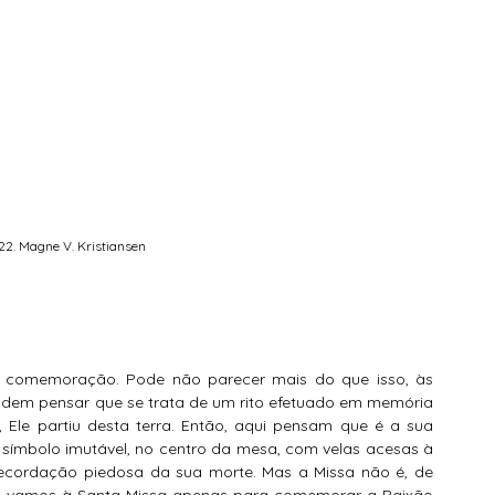
22. Magne V. Kristiansen
 comemoração. Pode não parecer mais do que isso, às 
odem pensar que se trata de um rito efetuado em memória 
Ele partiu desta terra. Então, aqui pensam que é a sua 
 símbolo imutável, no centro da mesa, com velas acesas à 
cordação piedosa da sua morte. Mas a Missa não é, de 
 vamos à Santa Missa apenas para comemorar a Paixão 