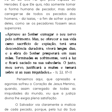
Herodes. É que Ele quis, não somente tomar 
a forma humana de pecador, mas ainda 
carregar-se de todos os pecados dos 
homens, - diz Isaías, - a fim de sofrer a pena 
deles, como se os pecadores fossem seus 
superiores.
«Aprouve ao Senhor esmagar o seu servo 
pelo sofrimento. Mas, se oferecer a sua vida 
como sacrifício de expiação, terá uma 
descendência duradoira, viverá longos dias, 
e a obra do Senhor prosperará em suas 
mãos. Terminados os sofrimentos, verá a luz 
e ficará saciado na sua sabedoria. O justo, 
meu servo, justificará a muitos e tomará 
sobre si as suas iniquidades.»
 - Is 53, 10-11
	Pensemos aqui, que opressão e 
agonias sofreu o Coração de Jesus Menino, 
quando, assim carregado de todas as 
iniquidades do mundo, viu que a justiça 
divina lhe exigia plena satisfação.
	O Salvador via claramente a malícia 
de cada pecado, porque, pela luz da Sua 