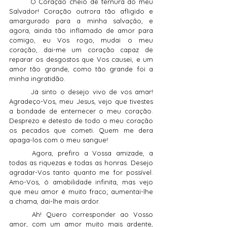
	Ó Coração cheio de ternura do meu 
Salvador! Coração outrora tão afligido e 
amargurado para a minha salvação, e 
agora, ainda tão inflamado de amor para 
comigo, eu Vos rogo, mudai o meu 
coração, dai-me um coração capaz de 
reparar os desgostos que Vos causei, e um 
amor tão grande, como tão grande foi a 
minha ingratidão.
	Já sinto o desejo vivo de vos amar! 
Agradeço-Vos, meu Jesus, vejo que tivestes 
a bondade de enternecer o meu coração. 
Desprezo e detesto de todo o meu coração 
os pecados que cometi. Quem me dera 
apaga-los com o meu sangue!
	Agora, prefiro a Vossa amizade, a 
todas as riquezas e todas as honras. Desejo 
agradar-Vos tanto quanto me for possível. 
Amo-Vos, ó amabilidade infinita, mas vejo 
que meu amor é muito fraco; aumentai-lhe 
a chama, dai-lhe mais ardor.
	Ah! Quero corresponder ao Vosso 
amor, com um amor muito mais ardente, 