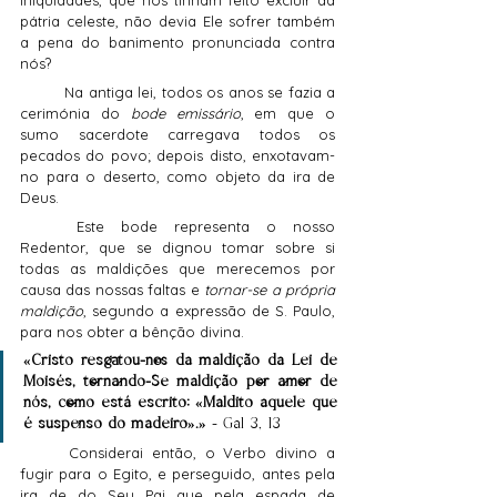
iniquidades, que nos tinham feito excluir da 
pátria celeste, não devia Ele sofrer também 
a pena do banimento pronunciada contra 
nós?
	Na antiga lei, todos os anos se fazia a 
cerimónia do 
bode emissário
, em que o 
sumo sacerdote carregava todos os 
pecados do povo; depois disto, enxotavam-
no para o deserto, como objeto da ira de 
Deus.
	Este bode representa o nosso 
Redentor, que se dignou tomar sobre si 
todas as maldições que merecemos por 
causa das nossas faltas e 
tornar-se a própria 
maldição
, segundo a expressão de S. Paulo, 
para nos obter a bênção divina.
«Cristo resgatou-nos da maldição da Lei de 
Moisés, tornando-Se maldição por amor de 
nós, como está escrito: «Maldito aquele que 
é suspenso do madeiro».»
 - Gal 3, 13
	Considerai então, o Verbo divino a 
fugir para o Egito, e perseguido, antes pela 
ira de do Seu Pai que pela espada de 