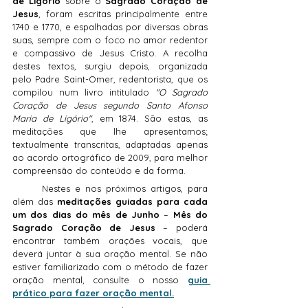
de Ligório
 sobre o 
Sagrado Coração de 
Jesus
, foram escritas principalmente entre 
1740 e 1770, e espalhadas por diversas obras 
suas, sempre com o foco no amor redentor 
e compassivo de Jesus Cristo. A recolha 
destes textos, surgiu depois, organizada 
pelo Padre Saint-Omer, redentorista, que os 
compilou num livro intitulado 
"O Sagrado 
Coração de Jesus segundo Santo Afonso 
Maria de Ligório"
, em 1874. São estas, as 
meditações que lhe apresentamos; 
textualmente transcritas, adaptadas apenas 
ao acordo ortográfico de 2009, para melhor 
compreensão do conteúdo e da forma.
	Nestes e nos próximos artigos, para 
além das 
meditações guiadas para cada 
um dos dias do mês de Junho
 – 
Mês do 
Sagrado Coração de Jesus
 – poderá 
encontrar também orações vocais, que 
deverá juntar à sua oração mental. Se não 
estiver familiarizado com o método de fazer 
oração mental, consulte o nosso 
guia 
prático para fazer oração mental.