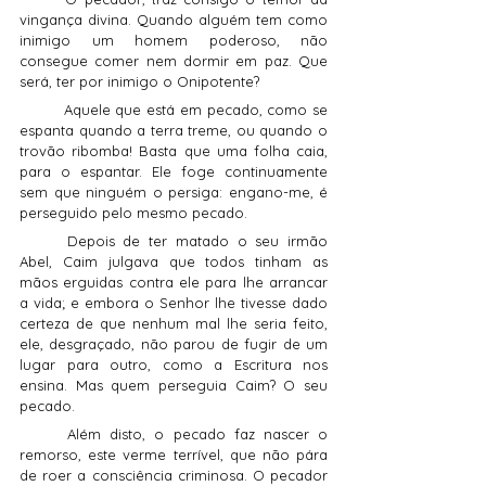
vingança divina. Quando alguém tem como 
inimigo um homem poderoso, não 
consegue comer nem dormir em paz. Que 
será, ter por inimigo o Onipotente?
	Aquele que está em pecado, como se 
espanta quando a terra treme, ou quando o 
trovão ribomba! Basta que uma folha caia, 
para o espantar. Ele foge continuamente 
sem que ninguém o persiga: engano-me, é 
perseguido pelo mesmo pecado.
	Depois de ter matado o seu irmão 
Abel, Caim julgava que todos tinham as 
mãos erguidas contra ele para lhe arrancar 
a vida; e embora o Senhor lhe tivesse dado 
certeza de que nenhum mal lhe seria feito, 
ele, desgraçado, não parou de fugir de um 
lugar para outro, como a Escritura nos 
ensina. Mas quem perseguia Caim? O seu 
pecado.
	Além disto, o pecado faz nascer o 
remorso, este verme terrível, que não pára 
de roer a consciência criminosa. O pecador 