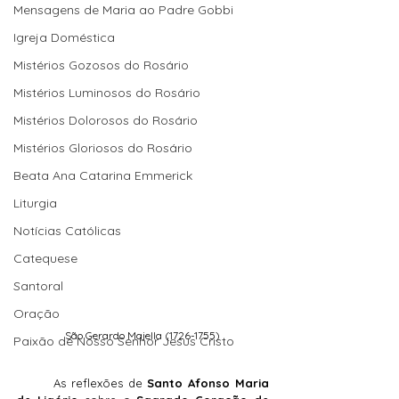
Mensagens de Maria ao Padre Gobbi
Igreja Doméstica
Mistérios Gozosos do Rosário
Mistérios Luminosos do Rosário
Mistérios Dolorosos do Rosário
Mistérios Gloriosos do Rosário
Beata Ana Catarina Emmerick
Liturgia
Notícias Católicas
Catequese
Santoral
Oração
São Gerardo Majella (1726-1755)
Paixão de Nosso Senhor Jesus Cristo
	As reflexões de 
Santo Afonso Maria 