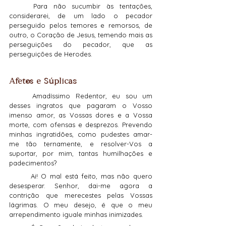
	Para não sucumbir às tentações, 
considerarei, de um lado o pecador 
perseguido pelos temores e remorsos, de 
outro, o Coração de Jesus, temendo mais as 
perseguições do pecador, que as 
perseguições de Herodes.
Afetos e Súplicas
	Amadíssimo Redentor, eu sou um 
desses ingratos que pagaram o Vosso 
imenso amor, as Vossas dores e a Vossa 
morte, com ofensas e desprezos. Prevendo 
minhas ingratidões, como pudestes amar-
me tão ternamente, e resolver-Vos a 
suportar, por mim, tantas humilhações e 
padecimentos?
	Ai! O mal está feito, mas não quero 
desesperar. Senhor, dai-me agora a 
contrição que merecestes pelas Vossas 
lágrimas. O meu desejo, é que o meu 
arrependimento iguale minhas inimizades.