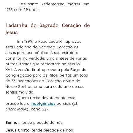
	Este santo Redentorista, morreu em 
1753 com 29 anos.
Ladainha do Sagrado Coração de 
Jesus
	Em 1899, o Papa Leão XIII aprovou 
esta Ladainha do Sagrado Coração de 
Jesus para uso público. A sua estrutura 
constitui, na verdade, uma síntese de várias 
outras litanias que remontam ao século 
XVII. A versão final, aprovada pela Sagrada 
Congregação para os Ritos, perfaz um total 
de 33 invocações ao Coração divino de 
Nosso Senhor, uma para cada ano de sua 
santíssima vida.
	Quem recita devotamente esta 
oração lucra 
indulgências
 parciais (cf. 
Enchr. Indulg
., conc. 22).
Senhor
, tende piedade de nós.
Jesus Cristo
, tende piedade de nós.