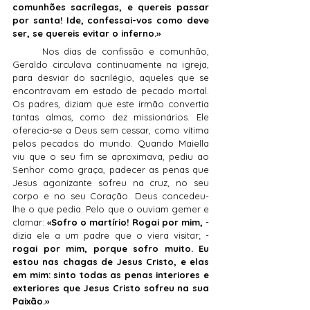
comunhões sacrílegas, e quereis passar 
por santa! Ide, confessai-vos como deve 
ser, se quereis evitar o inferno.»
	Nos dias de confissão e comunhão, 
Geraldo circulava continuamente na igreja, 
para desviar do sacrilégio, aqueles que se 
encontravam em estado de pecado mortal. 
Os padres, diziam que este irmão convertia 
tantas almas, como dez missionários. Ele 
oferecia-se a Deus sem cessar, como vítima 
pelos pecados do mundo. Quando Maiella 
viu que o seu fim se aproximava, pediu ao 
Senhor como graça, padecer as penas que 
Jesus agonizante sofreu na cruz, no seu 
corpo e no seu Coração. Deus concedeu-
lhe o que pedia. Pelo que o ouviam gemer e 
clamar: 
«Sofro o martírio! Rogai por mim, 
- 
dizia ele a um padre que o viera visitar; - 
rogai por mim, porque sofro muito. Eu 
estou nas chagas de Jesus Cristo, e elas 
em mim: sinto todas as penas interiores e 
exteriores que Jesus Cristo sofreu na sua 
Paixão.»