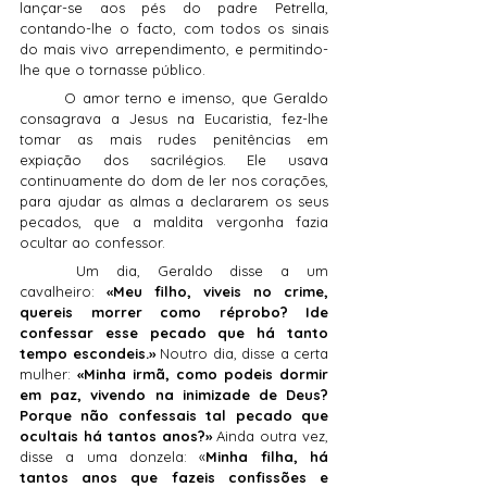
lançar-se aos pés do padre Petrella, 
contando-lhe o facto, com todos os sinais 
do mais vivo arrependimento, e permitindo-
lhe que o tornasse público.
	O amor terno e imenso, que Geraldo 
consagrava a Jesus na Eucaristia, fez-lhe 
tomar as mais rudes penitências em 
expiação dos sacrilégios. Ele usava 
continuamente do dom de ler nos corações, 
para ajudar as almas a declararem os seus 
pecados, que a maldita vergonha fazia 
ocultar ao confessor.
	Um dia, Geraldo disse a um 
cavalheiro: 
«Meu filho, viveis no crime, 
quereis morrer como réprobo? Ide 
confessar esse pecado que há tanto 
tempo escondeis.» 
Noutro dia, disse a certa 
mulher: 
«Minha irmã, como podeis dormir 
em paz, vivendo na inimizade de Deus? 
Porque não confessais tal pecado que 
ocultais há tantos anos?»
 Ainda outra vez, 
disse a uma donzela: «
Minha filha, há 
tantos anos que fazeis confissões e 