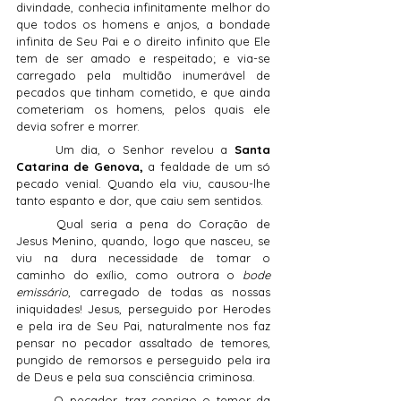
divindade, conhecia infinitamente melhor do 
que todos os homens e anjos, a bondade 
infinita de Seu Pai e o direito infinito que Ele 
tem de ser amado e respeitado; e via-se 
carregado pela multidão inumerável de 
pecados que tinham cometido, e que ainda 
cometeriam os homens, pelos quais ele 
devia sofrer e morrer.
	Um dia, o Senhor revelou a 
Santa 
Catarina de Genova,
 a fealdade de um só 
pecado venial. Quando ela viu, causou-lhe 
tanto espanto e dor, que caiu sem sentidos.
	Qual seria a pena do Coração de 
Jesus Menino, quando, logo que nasceu, se 
viu na dura necessidade de tomar o 
caminho do exílio, como outrora o 
bode 
emissário
, carregado de todas as nossas 
iniquidades! Jesus, perseguido por Herodes 
e pela ira de Seu Pai, naturalmente nos faz 
pensar no pecador assaltado de temores, 
pungido de remorsos e perseguido pela ira 
de Deus e pela sua consciência criminosa.
	O pecador, traz consigo o temor da 