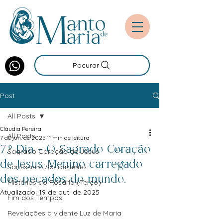
Pocurar
Post
All Posts
Cláudia Pereira
All Posts
7 de jun. de 2025
11 min de leitura
7.º Dia - O Sagrado Coração
Sagrado Coração de Jesus
de Jesus Menino carregado
Santíssimo Sacramento
dos pecados do mundo.
Mistérios do Rosário (Terço)
Atualizado:
19 de out. de 2025
Fim dos Tempos
Revelações à vidente Luz de Maria