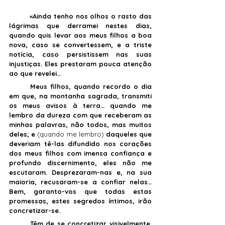
	«Ainda tenho nos olhos o rasto das 
lágrimas que derramei nestes dias, 
quando quis levar aos meus filhos a boa 
nova, caso se convertessem, e a triste 
notícia, caso persistissem nas suas 
injustiças. Eles prestaram pouca atenção 
ao que revelei…
	Meus filhos, quando recordo o dia 
em que, na montanha sagrada, transmiti 
os meus avisos à terra… quando me 
lembro da dureza com que receberam as 
minhas palavras, não todos, mas muitos 
deles; e 
(quando me lembro) 
daqueles que 
deveriam tê-las difundido nos corações 
dos meus filhos com imensa confiança e 
profundo discernimento, eles não me 
escutaram. Desprezaram-nas e, na sua 
maioria, recusaram-se a confiar nelas… 
Bem, garanto-vos que todas estas 
promessas, estes segredos íntimos, irão 
concretizar-se. 
	Têm de se concretizar visivelmente. 