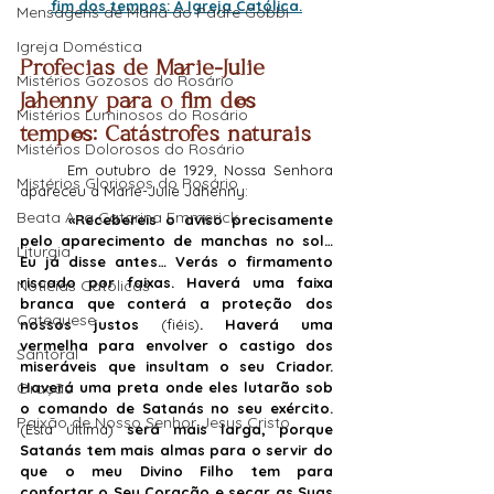
fim dos tempos: A Igreja Católica.
Mensagens de Maria ao Padre Gobbi
Igreja Doméstica
Profecias de Marie-Julie 
Mistérios Gozosos do Rosário
Jahenny para o fim dos 
Mistérios Luminosos do Rosário
tempos: Catástrofes naturais
Mistérios Dolorosos do Rosário
	Em outubro de 1929, Nossa Senhora 
Mistérios Gloriosos do Rosário
apareceu a Marie-Julie Jahenny:
Beata Ana Catarina Emmerick
«Recebereis o aviso precisamente 
pelo aparecimento de manchas no sol… 
Liturgia
Eu já disse antes… Verás o firmamento 
riscado por faixas. Haverá uma faixa 
Notícias Católicas
branca que conterá a proteção dos 
Catequese
nossos justos 
(fiéis)
. Haverá uma 
vermelha para envolver o castigo dos 
Santoral
miseráveis que insultam o seu Criador. 
Oração
Haverá uma preta onde eles lutarão sob 
o comando de Satanás no seu exército. 
Paixão de Nosso Senhor Jesus Cristo
(Esta última) 
será mais larga, porque 
Satanás tem mais almas para o servir do 
que o meu Divino Filho tem para 
confortar o Seu Coração e secar as Suas 