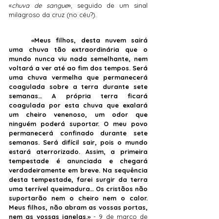
«
chuva de sangue
», seguido de um sinal 
milagroso da cruz (no céu?).
	«Meus filhos, desta nuvem sairá 
uma chuva tão extraordinária que o 
mundo nunca viu nada semelhante, nem 
voltará a ver até ao fim dos tempos. Será 
uma chuva vermelha que permanecerá 
coagulada sobre a terra durante sete 
semanas… A própria terra ficará 
coagulada por esta chuva que exalará 
um cheiro venenoso, um odor que 
ninguém poderá suportar. O meu povo 
permanecerá confinado durante sete 
semanas. Será difícil sair, pois o mundo 
estará aterrorizado. Assim, a primeira 
tempestade é anunciada e chegará 
verdadeiramente em breve. Na sequência 
desta tempestade, farei surgir da terra 
uma terrível queimadura… Os cristãos não 
suportarão nem o cheiro nem o calor. 
Meus filhos, não abram as vossas portas, 
nem as vossas janelas.»
 - 9 de março de 