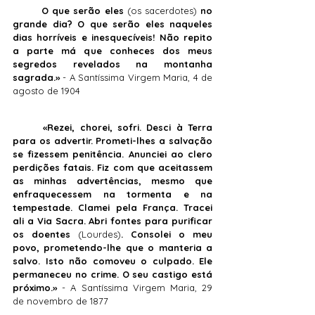
	O que serão eles 
(os sacerdotes) 
no 
grande dia? O que serão eles naqueles 
dias horríveis e inesquecíveis! Não repito 
a parte má que conheces dos meus 
segredos revelados na montanha 
sagrada.»
 - A Santíssima Virgem Maria, 4 de 
agosto de 1904
	«Rezei, chorei, sofri. Desci à Terra 
para os advertir. Prometi-lhes a salvação 
se fizessem penitência. Anunciei ao clero 
perdições fatais. Fiz com que aceitassem 
as minhas advertências, mesmo que 
enfraquecessem na tormenta e na 
tempestade. Clamei pela França. Tracei 
ali a Via Sacra. Abri fontes para purificar 
os doentes 
(Lourdes)
. Consolei o meu 
povo, prometendo-lhe que o manteria a 
salvo. Isto não comoveu o culpado. Ele 
permaneceu no crime. O seu castigo está 
próximo.»
 - A Santíssima Virgem Maria, 29 
de novembro de 1877