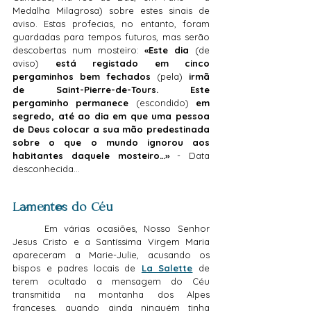
Medalha Milagrosa) sobre estes sinais de 
aviso. Estas profecias, no entanto, foram 
guardadas para tempos futuros, mas serão 
descobertas num mosteiro: 
«Este dia 
(de 
aviso) 
está registado em cinco 
pergaminhos bem fechados 
(pela) 
irmã 
de Saint-Pierre-de-Tours. Este 
pergaminho permanece 
(escondido)
 em 
segredo, até ao dia em que uma pessoa 
de Deus colocar a sua mão predestinada 
sobre o que o mundo ignorou aos 
habitantes daquele mosteiro…»
 - Data 
desconhecida…
Lamentos do Céu
	Em várias ocasiões, Nosso Senhor 
Jesus Cristo e a Santíssima Virgem Maria 
apareceram a Marie-Julie, acusando os 
bispos e padres locais de 
La Salette
 de 
terem ocultado a mensagem do Céu 
transmitida na montanha dos Alpes 
franceses, quando ainda ninguém tinha 