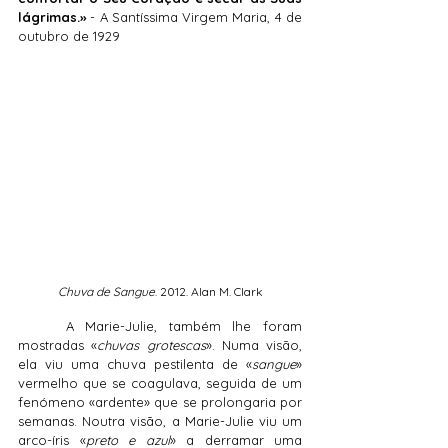
lágrimas.»
 - A Santíssima Virgem Maria, 4 de 
outubro de 1929
Chuva de Sangue
. 2012. Alan M. Clark
	A Marie-Julie, também lhe foram 
mostradas «
chuvas grotescas
». Numa visão, 
ela viu uma chuva pestilenta de «
sangue
» 
vermelho que se coagulava, seguida de um 
fenómeno «ardente» que se prolongaria por 
semanas. Noutra visão, a Marie-Julie viu um 
arco-íris «
preto e azul
» a derramar uma 