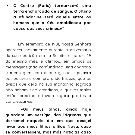
O Centro (Paris) tornar-se-á uma 
terra encharcada de sangue. O último 
a afundar-se será aquele entre os 
homens que o Céu amaldiçoou por 
causa dos seus crimes.»
”
	Em setembro de 1901, Nossa Senhora 
apareceu novamente durante o aniversário 
da sua aparição em La Salette, e no dia 29 
do mesmo mês, e afirmou, em ambas as 
mensagens (não confundindo uma aparição 
e mensagem com a outra), quase palavra 
por palavra e com profunda tristeza, que os 
avisos que dera na sua montanha sagrada 
não tinham sido atendidos, e que os males 
então preditos estavam agora prestes a 
concretizar-se:
	«Os meus olhos, ainda hoje 
guardam um vestígio das lágrimas que 
derramei naquele dia em que desejei 
levar aos meus filhos a Boa Nova, caso 
se convertessem, mas más notícias caso 