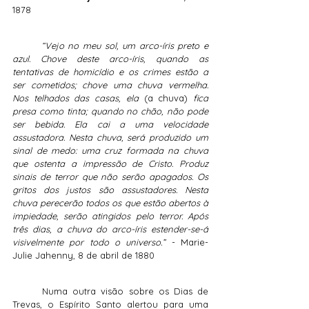
1878
	“Vejo no meu sol, um arco-íris preto e 
azul. Chove deste arco-íris, quando as 
tentativas de homicídio e os crimes estão a 
ser cometidos; chove uma chuva vermelha. 
Nos telhados das casas, ela 
(a chuva)
 fica 
presa como tinta; quando no chão, não pode 
ser bebida. Ela cai a uma velocidade 
assustadora. Nesta chuva, será produzido um 
sinal de medo: uma cruz formada na chuva 
que ostenta a impressão de Cristo. Produz 
sinais de terror que não serão apagados. Os 
gritos dos justos são assustadores. Nesta 
chuva perecerão todos os que estão abertos à 
impiedade, serão atingidos pelo terror. Após 
três dias, a chuva do arco-íris estender-se-á 
visivelmente por todo o universo.” 
- Marie-
Julie Jahenny, 8 de abril de 1880
	Numa outra visão sobre os Dias de 
Trevas, o Espírito Santo alertou para uma 