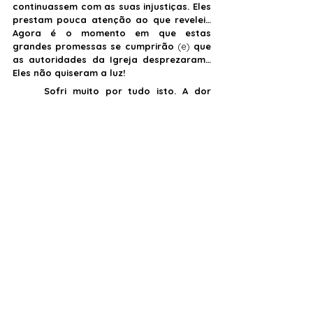
continuassem com as suas injustiças. Eles 
prestam pouca atenção ao que revelei… 
Agora é o momento em que estas 
grandes promessas se cumprirão 
(e)
 que 
as autoridades da Igreja desprezaram… 
Eles não quiseram a luz!
	Sofri muito por tudo isto. A dor 
oprime o meu coração neste momento… A 
espada mais dolorosa neste momento é 
ver os preparativos que foram feitos e 
que estão a ser feitos… 
(Quão doloroso)
 é 
ver os pastores a afastarem-se do 
Vínculo Sagrado que dirige e governa a 
Santa Igreja… Meus filhos, recordo-me do 
dia em que levei as minhas advertências à 
Montanha Sagrada 
(La Salette)
, ao mundo 
ameaçado.
	Lembro-me da receção hostil das 
minhas palavras, não por parte de todos, 
mas por parte de muitos; e aqueles que 
deveriam tê-las dado a conhecer às 
almas, aos corações e aos espíritos das 
crianças com grande confiança, com 