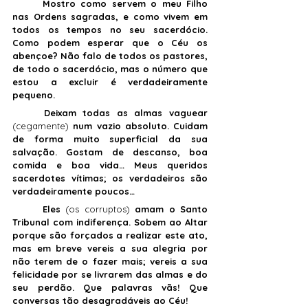
	Mostro como servem o meu Filho 
nas Ordens sagradas, e como vivem em 
todos os tempos no seu sacerdócio. 
Como podem esperar que o Céu os 
abençoe? Não falo de todos os pastores, 
de todo o sacerdócio, mas o número que 
estou a excluir é verdadeiramente 
pequeno. 
	Deixam todas as almas vaguear 
(cegamente) 
num vazio absoluto. Cuidam 
de forma muito superficial da sua 
salvação. Gostam de descanso, boa 
comida e boa vida… Meus queridos 
sacerdotes vítimas; os verdadeiros são 
verdadeiramente poucos…
	Eles 
(os corruptos)
 amam o Santo 
Tribunal com indiferença. Sobem ao Altar 
porque são forçados a realizar este ato, 
mas em breve vereis a sua alegria por 
não terem de o fazer mais; vereis a sua 
felicidade por se livrarem das almas e do 
seu perdão. Que palavras vãs! Que 
conversas tão desagradáveis ao Céu!