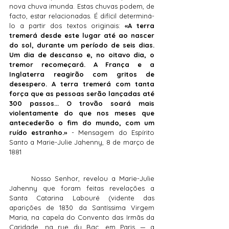
nova chuva imunda. Estas chuvas podem, de 
facto, estar relacionadas. É difícil determiná-
lo a partir dos textos originais: 
«A terra 
tremerá desde este lugar até ao nascer 
do sol, durante um período de seis dias. 
Um dia de descanso e, no oitavo dia, o 
tremor recomeçará. A França e a 
Inglaterra reagirão com gritos de 
desespero. A terra tremerá com tanta 
força que as pessoas serão lançadas até 
300 passos... O trovão soará mais 
violentamente do que nos meses que 
antecederão o fim do mundo, com um 
ruído estranho.»
 - Mensagem do Espírito 
Santo a Marie-Julie Jahenny, 8 de março de 
1881
	Nosso Senhor, revelou a Marie-Julie 
Jahenny que foram feitas revelações a 
Santa Catarina Labouré (vidente das 
aparições de 1830 da Santíssima Virgem 
Maria, na capela do Convento das Irmãs da 
Caridade, na rue du Bac, em Paris — a 