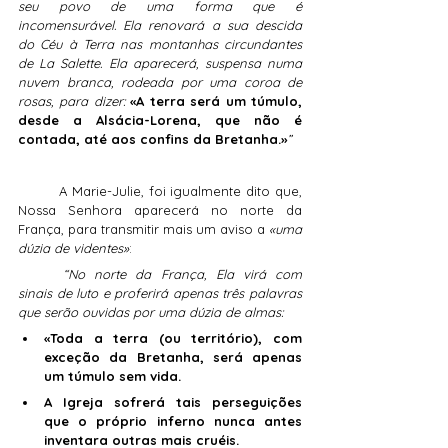
seu povo de uma forma que é 
incomensurável. Ela renovará a sua descida 
do Céu à Terra nas montanhas circundantes 
de La Salette. Ela aparecerá, suspensa numa 
nuvem branca, rodeada por uma coroa de 
rosas, para dizer: 
«A terra será um túmulo, 
desde a Alsácia-Lorena, que não é 
contada, até aos confins da Bretanha.»
”
	A Marie-Julie, foi igualmente dito que, 
Nossa Senhora aparecerá no norte da 
França, para transmitir mais um aviso a 
«uma 
dúzia de videntes»
:
“No norte da França, Ela virá com 
sinais de luto e proferirá apenas três palavras 
que serão ouvidas por uma dúzia de almas:
«Toda a terra (ou território), com 
exceção da Bretanha, será apenas 
um túmulo sem vida.
A Igreja sofrerá tais perseguições 
que o próprio inferno nunca antes 
inventara outras mais cruéis.