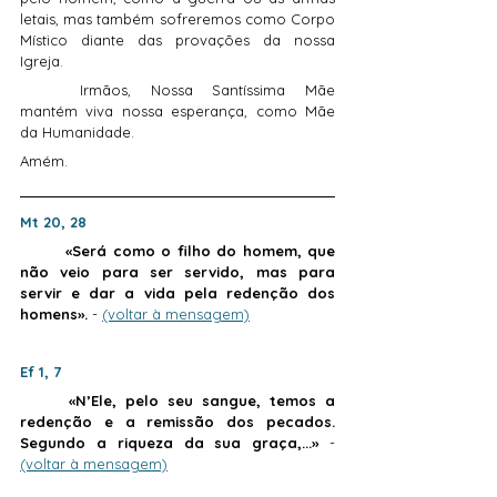
letais, mas também sofreremos como Corpo 
Místico diante das provações da nossa 
Igreja.
	Irmãos, Nossa Santíssima Mãe 
mantém viva nossa esperança, como Mãe 
da Humanidade.
Amém.
Mt 20, 28
	«Será como o filho do homem, que 
não veio para ser servido, mas para 
servir e dar a vida pela redenção dos 
homens».
 - 
(voltar à mensagem)
Ef 1, 7
	«N’Ele, pelo seu sangue, temos a 
redenção e a remissão dos pecados. 
Segundo a riqueza da sua graça,...»
 - 
(voltar à mensagem)