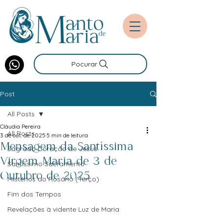
Pocurar
Post
All Posts
Cláudia Pereira
All Posts
3 de out. de 2025
5 min de leitura
Mensagem da Santíssima
Sagrado Coração de Jesus
Virgem Maria de 3 de
Santíssimo Sacramento
Outubro de 2025
Mistérios do Rosário (Terço)
Fim dos Tempos
Revelações à vidente Luz de Maria