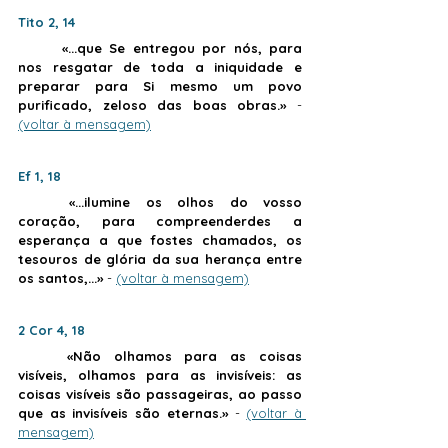
Tito 2, 14
«...que Se entregou por nós, para 
nos resgatar de toda a iniquidade e 
preparar para Si mesmo um povo 
purificado, zeloso das boas obras.»
 - 
(voltar à mensagem)
Ef 1, 18
	«...ilumine os olhos do vosso 
coração, para compreenderdes a 
esperança a que fostes chamados, os 
tesouros de glória da sua herança entre 
os santos,...»
 - 
(voltar à mensagem)
2 Cor 4, 18
«Não olhamos para as coisas 
visíveis, olhamos para as invisíveis: as 
coisas visíveis são passageiras, ao passo 
que as invisíveis são eternas.»
 - 
(voltar à 
mensagem)