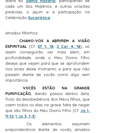
diária do
Santo Rosário
, participando de 
cada um dos Mistérios, e outras orações 
piedosas, o jejum e a participação na 
Celebração 
Eucarística
.
Amados filhinhos:
CHAMO-VOS A ABRIREM A VISÃO 
ESPIRITUAL 
(Cf. 
Ef 1, 18
; 
2 Cor 4, 18
); só 
assim conseguirão ver mais além, em 
profundidade, onde o Meu Divino Filho 
deseja que vejam para que se aprofundem 
nos sinais deste momento e para que não 
passem diante de vocês como algo sem 
importância.
VOCÊS ESTÃO NA GRANDE 
PURIFICAÇÃO
, dando passos dentro dela, 
fruto da desobediência dos Meus filhos, que 
caem todos os dias na grave falta de negar 
que são filhos do Meu Divino Filho (Cf. 
Jo 1, 
11-12
; 
1 Jo 3, 1-3
).
	Os elementos assumem 
preponderância diante de vocês, amados 