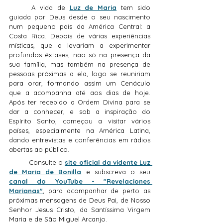
	A vida de 
Luz de Maria
 tem sido 
guiada por Deus desde o seu nascimento 
num pequeno país da América Central: a 
Costa Rica. Depois de várias experiências 
místicas, que a levariam a experimentar 
profundos êxtases, não só na presença da 
sua família, mas também na presença de 
pessoas próximas a ela, logo se reuniriam 
para orar, formando assim um Cenáculo 
que a acompanha até aos dias de hoje. 
Após ter recebido a Ordem Divina para se 
dar a conhecer, e sob a inspiração do 
Espírito Santo, começou a visitar vários 
países, especialmente na América Latina, 
dando entrevistas e conferências em rádios 
abertas ao público.
	Consulte o 
site oficial da vidente Luz 
de Maria de Bonilla
 e subscreva o seu 
canal do YouTube - "Revelaciones 
Marianas"
, para acompanhar de perto as 
próximas mensagens de Deus Pai, de Nosso 
Senhor Jesus Cristo, da Santíssima Virgem 
Maria e de São Miguel Arcanjo.