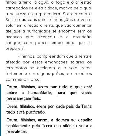
filhos, a terra, a água, o fogo e o ar estão 
carregados de eletricidade, motivo pelo qual 
a natureza os surpreenderá. Sofrem com o 
Sol e suas constantes emanações de vento 
solar em direção à Terra, que vão aumentar 
até que a humanidade se encontre sem os 
avanços que alcançou e a escuridão 
chegue, com pouco tempo para que se 
preparem.
	Filhinhos, compreendam que a Terra é 
afetada por essas emanações solares: os 
terremotos se aceleram e o solo treme 
fortemente em alguns países, e em outros 
com menor força.
Orem, filhinhos, orem por tudo o que está 
sobre a humanidade, para que vocês 
permaneçam fiéis.
Orem, filhinhos, orem por cada país da Terra, 
tudo será purificado.
Orem, filhinhos, orem, a doença se espalha 
rapidamente pela Terra e o silêncio volta a 
prevalecer.