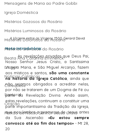
Mensagens de Maria ao Padre Gobbi
Igreja Doméstica
Mistérios Gozosos do Rosário
Mistérios Luminosos do Rosário
A Virgem entre as Virgens
. 1500. Gerard David
Mistérios Dolorosos do Rosário
Nota Introdutória:
Mistérios Gloriosos do Rosário
	As revelações privadas que Deus Pai; 
Beata Ana Catarina Emmerick
Nosso Senhor Jesus Cristo; a Santíssima 
Liturgia
Virgem Maria, e São Miguel Arcanjo, fazem 
aos místicos e santos, 
são uma constante 
Notícias Católicas
na história da Igreja Católica
, ainda que 
não sejamos obrigados a acreditar nelas, 
Catequese
por não se tratarem de um Dogma de Fé ou 
Santoral
parte da Revelação Divina. Ainda assim, 
estas revelações, continuam a constituir uma 
Oração
parte importantíssima da Tradição da Igreja, 
que nos lembra a promessa de Jesus antes 
Paixão de Nosso Senhor Jesus Cristo
da Sua Ascensão: 
«Eu estou sempre 
convosco até ao fim dos tempos»
 - Mt 28, 
20