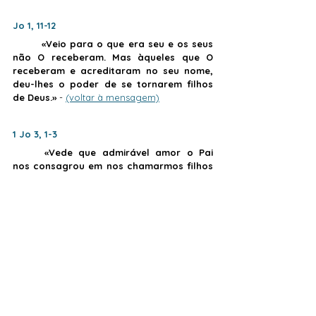
Jo 1, 11-12
	«Veio para o que era seu e os seus 
não O receberam. Mas àqueles que O 
receberam e acreditaram no seu nome, 
deu-lhes o poder de se tornarem filhos 
de Deus.»
 - 
(voltar à mensagem)
1 Jo 3, 1-3
«Vede que admirável amor o Pai 
nos consagrou em nos chamarmos filhos 
de Deus. E somo-lo de facto. Se o mundo 
não nos conhece, é porque não O 
conheceu a Ele. Caríssimos, agora somos 
filhos de Deus e ainda não se vê o que 
havemos de ser. Mas sabemos que, 
quando Jesus Se manifestar, seremos 
semelhantes a Ele, porque O veremos tal 
como Ele é.
	Todo aquele que tem n’Ele esta 
esperança torna-se puro como Ele é 