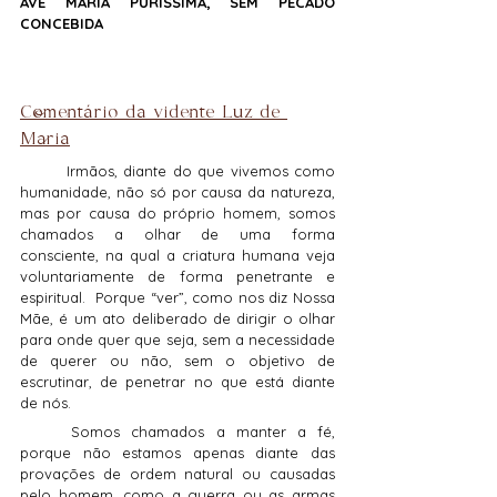
AVE MARIA PURÍSSIMA, SEM PECADO 
CONCEBIDA
Comentário da vidente Luz de 
Maria
	Irmãos, diante do que vivemos como 
humanidade, não só por causa da natureza, 
mas por causa do próprio homem, somos 
chamados a olhar de uma forma 
consciente, na qual a criatura humana veja 
voluntariamente de forma penetrante e 
espiritual.  Porque “ver”, como nos diz Nossa 
Mãe, é um ato deliberado de dirigir o olhar 
para onde quer que seja, sem a necessidade 
de querer ou não, sem o objetivo de 
escrutinar, de penetrar no que está diante 
de nós.
	Somos chamados a manter a fé, 
porque não estamos apenas diante das 
provações de ordem natural ou causadas 
pelo homem, como a guerra ou as armas 