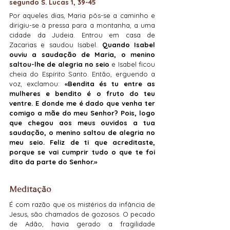
segundo S. Lucas 1, 39-45
Por aqueles dias, Maria pôs-se a caminho e 
dirigiu-se à pressa para a montanha, a uma 
cidade da Judeia. Entrou em casa de 
Zacarias e saudou Isabel. 
Quando Isabel 
ouviu a saudação de Maria, o menino 
saltou-lhe de alegria no seio
 e Isabel ficou 
cheia do Espírito Santo. Então, erguendo a 
voz, exclamou: 
«Bendita és tu entre as 
mulheres e bendito é o fruto do teu 
ventre. E donde me é dado que venha ter 
comigo a mãe do meu Senhor? Pois, logo 
que chegou aos meus ouvidos a tua 
saudação, o menino saltou de alegria no 
meu seio. Feliz de ti que acreditaste, 
porque se vai cumprir tudo o que te foi 
dito da parte do Senhor.»
Meditação
É com razão que os mistérios da infância de 
Jesus, são chamados de gozosos. O pecado 
de Adão, havia gerado a fragilidade 