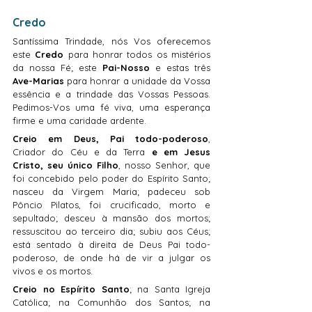
Credo
Santíssima Trindade, ​nós Vos oferecemos 
este 
Credo
 para honrar todos os mistérios 
da nossa Fé; este 
Pai-Nosso
 e estas três 
Ave-Marias
 para honrar a unidade da Vossa 
essência e a trindade das Vossas Pessoas. 
Pedimos-Vos uma fé viva, uma esperança 
firme e uma caridade ardente.
Creio em Deus, Pai todo-poderoso
, 
Criador do Céu e da Terra 
e em Jesus 
Cristo, seu único Filho
, nosso Senhor, que 
foi concebido pelo poder do Espírito Santo; 
nasceu da Virgem Maria; padeceu sob 
Pôncio Pilatos, foi crucificado, morto e 
sepultado; desceu à mansão dos mortos; 
ressuscitou ao terceiro dia; subiu aos Céus; 
está sentado à direita de Deus Pai todo-
poderoso, de onde há de vir a julgar os 
vivos e os mortos.
Creio no Espírito Santo
; na Santa Igreja 
Católica; na Comunhão dos Santos; na 