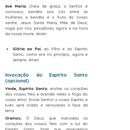
Avé Maria
, cheia de graça, o Senhor é 
convosco; bendita sois Vós entre as 
mulheres, e bendito é o fruto do Vosso 
ventre, Jesus. Santa Maria, Mãe de Deus, 
rogai por nós, pecadores, agora e na hora 
da nossa morte. Amén.
Glória ao Pai
, ao Filho e ao Espírito 
Santo, como era no princípio, agora e 
sempre. Ámen.
Invocação do Espírito Santo 
(opcional)
Vinde,
Espírito Santo
, enchei os corações 
dos vossos fiéis e acendei neles o fogo do 
vosso amor. Enviai Senhor o vosso Espírito e 
tudo será criado e renovareis a face da 
terra.
Oremos;
 Ó Deus, que instruístes os 
corações dos vossos fiéis com a luz do 
Espírito Santo, fazei que apreciemos 