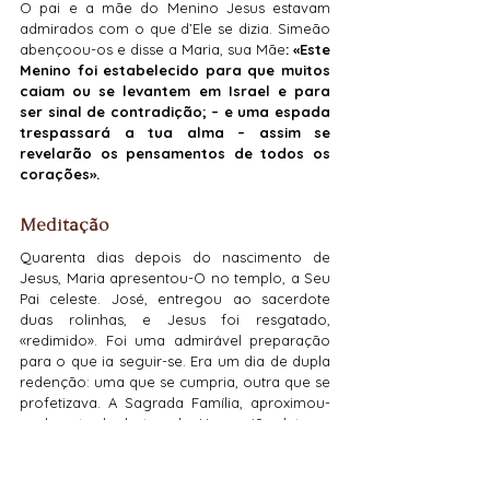
O pai e a mãe do Menino Jesus estavam 
admirados com o que d’Ele se dizia. Simeão 
abençoou-os e disse a Maria, sua Mãe
: «Este 
Menino foi estabelecido para que muitos 
caiam ou se levantem em Israel e para 
ser sinal de contradição; – e uma espada 
trespassará a tua alma – assim se 
revelarão os pensamentos de todos os 
corações».
Meditação
Quarenta dias depois do nascimento de 
Jesus, Maria apresentou-O no templo, a Seu 
Pai celeste. José, entregou ao sacerdote 
duas rolinhas, e Jesus foi resgatado, 
«redimido». Foi uma admirável preparação 
para o que ia seguir-se. Era um dia de dupla 
redenção: uma que se cumpria, outra que se 
profetizava. A Sagrada Família, aproximou-
se da entrada do templo. Um ancião deteve-
os e pediu a criança. Em seguida, encheu-
lhes os ouvidos com profecias. Aquele 
Menino ia redimir o mundo, mas não por 