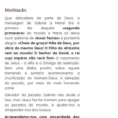
Meditação
Que delicadeza da parte de Deus, a 
mensagem de Gabriel a Maria! Era o 
primeiro dia daquela 
«segunda 
primavera»
 do mundo e Maria só devia 
ouvir palavras de 
«boas festas»
 e puríssima 
alegria. 
«Cheia de graça! Mãe de Deus, por 
obra do mesmo Deus! O Filho do Altíssimo 
vem ao mundo! O Senhor de David, o rei 
cujo império não terá fim!»
 O nascimento 
de Jesus – o Alfa e o Ómega da redenção. 
Nem uma sílaba, porém, sobre aquele 
tremendo e sombrio acontecimento: a 
crucificação do Homem-Deus. A salvação 
do pecado, por meio do mais horrendo 
crime.
Salvador do pecado. Gabriel não alude a 
isso, mas Jesus fez-Se homem para apagar 
os pecados do mundo, e ajudar-nos a 
arrepender-nos dos nossos.
Arrependemo-nos com sinceridade dos 