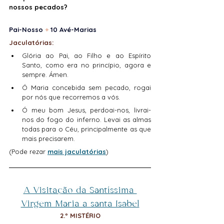
nossos pecados?
Pai-Nosso 
+
 10 Avé-Marias
Jaculatórias:
Glória ao Pai, ao Filho e ao Espírito 
Santo, como era no princípio, agora e 
sempre. Ámen.
Ó Maria concebida sem pecado, rogai 
por nós que recorremos a vós.
Ó meu bom Jesus, perdoai-nos, livrai-
nos do fogo do inferno. Levai as almas 
todas para o Céu, principalmente as que 
mais precisarem.
(Pode rezar 
mais jaculatórias
)
A Visitação da Santíssima 
Virgem Maria a santa Isabel
2.º MISTÉRIO