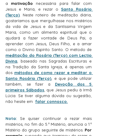
a 
motivação 
necessária para falar com 
Jesus e Maria, e rezar o 
Santo Rosário 
(Terço)
. Neste roteiro de meditação diária, 
gostaríamos que mergulhasse nos mistérios 
da vida de Jesus e da Santíssima Virgem 
Maria, como um alimento espiritual que o 
ajudará a fazer vontade de Deus Pai, a 
aprender com Jesus, Deus Filho, e a amar 
como o Divino Espírito Santo. O método de 
meditação do Rosário (Terço) com Lectio 
Divina
, baseado nas Sagradas Escrituras e 
na Tradição da Santa Igreja, é apenas um 
dos 
métodos de como rezar e meditar o 
Santo Rosário (Terço)
, e que pode utilizar 
também, se fizer a 
Devoção dos 5 
primeiros Sábados
, que Jesus pediu à Irmã 
Lúcia. Se tiver alguma dúvida ou sugestão, 
não hesite em  
falar connosco.
Nota: 
Se quiser continuar a rezar mais 
mistérios, no fim do 5.º Mistério, anuncia o 1.º 
Mistério do grupo seguinte de mistérios. 
Por 
exemplo
; supondo que terminou de rezar o 