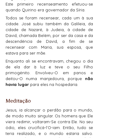
Este primeiro recenseamento efetuou-se 
quando Quirino era governador da Síria.
Todos se foram recensear, cada um à sua 
cidade. José subiu também da Galileia, da 
cidade de Nazaré, à Judeia, à cidade de 
David, chamada Belém, por ser da casa e da 
descendência de David, a fim de se 
recensear com Maria, sua esposa, que 
estava para ser mãe.
Enquanto ali se encontravam, chegou o dia 
de ela dar à luz e teve o seu Filho 
primogénito. Envolveu-O em panos e 
deitou-O numa manjedoura, porque 
não 
havia lugar
 para eles na hospedaria.
Meditação
Jesus, ia alcançar o perdão para o mundo, 
de modo muito singular. Os homens que Ele 
viera redimir, voltaram-Se contra Ele. No seu 
ódio, eles crucificá-l’O-iam. Então, tudo se 
teria realizado, e o mundo estaria salvo. 