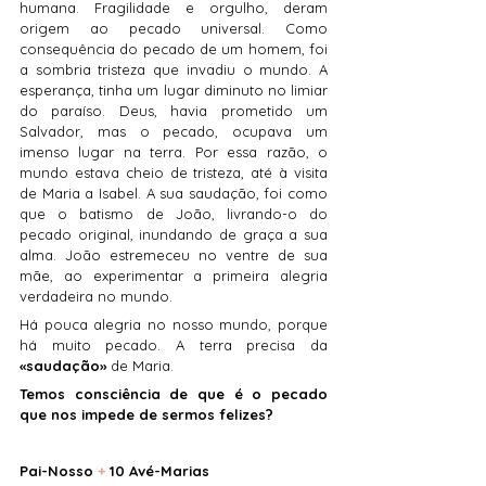
humana. Fragilidade e orgulho, deram 
origem ao pecado universal. Como 
consequência do pecado de um homem, foi 
a sombria tristeza que invadiu o mundo. A 
esperança, tinha um lugar diminuto no limiar 
do paraíso. Deus, havia prometido um 
Salvador, mas o pecado, ocupava um 
imenso lugar na terra. Por essa razão, o 
mundo estava cheio de tristeza, até à visita 
de Maria a Isabel. A sua saudação, foi como 
que o batismo de João, livrando-o do 
pecado original, inundando de graça a sua 
alma. João estremeceu no ventre de sua 
mãe, ao experimentar a primeira alegria 
verdadeira no mundo.
Há pouca alegria no nosso mundo, porque 
há muito pecado. A terra precisa da 
«saudação»
 de Maria.
Temos consciência de que é o pecado 
que nos impede de sermos felizes?
Pai-Nosso 
+
 10 Avé-Marias