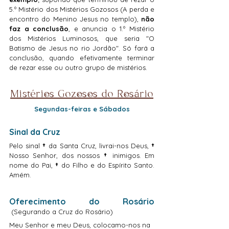
5.º Mistério dos Mistérios Gozosos (A perda e 
encontro do Menino Jesus no templo), 
não 
faz a conclusão
, e anuncia o 1.º Mistério 
dos Mistérios Luminosos, que seria "O 
Batismo de Jesus no rio Jordão". Só fará a 
conclusão, quando efetivamente terminar 
de rezar esse ou outro grupo de mistérios.
Mistérios Gozosos do Rosário
Segundas-feiras e Sábados
Sinal da Cruz
Pelo sinal 
† 
da Santa Cruz, livrai-nos Deus, 
† 
Nosso Senhor, dos nossos 
† 
inimigos. Em 
nome do Pai,
 † 
do Filho e do Espírito Santo. 
Amém.
Oferecimento do Rosário 
 (Segurando a Cruz do Rosário)
Meu Senhor e meu Deus, colocamo-nos na 