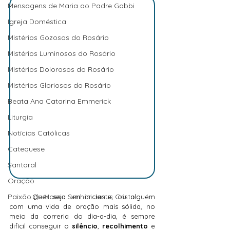
Mensagens de Maria ao Padre Gobbi
Igreja Doméstica
Mistérios Gozosos do Rosário
Mistérios Luminosos do Rosário
Mistérios Dolorosos do Rosário
Mistérios Gloriosos do Rosário
Beata Ana Catarina Emmerick
Liturgia
Notícias Católicas
Catequese
Santoral
Oração
Paixão de Nosso Senhor Jesus Cristo
	Quer seja um iniciante, ou alguém 
com uma vida de oração mais sólida, no 
meio da correria do dia-a-dia, é sempre 
difícil conseguir o 
silêncio
, 
recolhimento
 e 