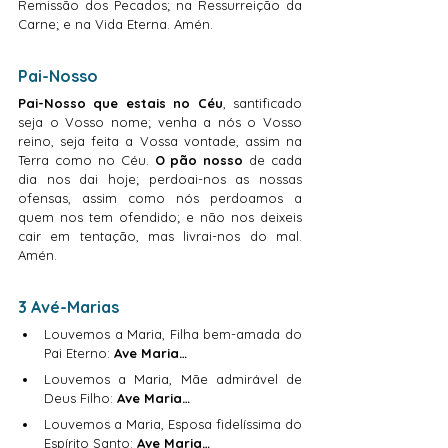
Remissão dos Pecados; na Ressurreição da 
Carne; e na Vida Eterna. Amén.
Pai-Nosso
Pai-Nosso que estais no Céu
, santificado 
seja o Vosso nome; venha a nós o Vosso 
reino, seja feita a Vossa vontade, assim na 
Terra como no Céu. 
O pão nosso
 de cada 
dia nos dai hoje; perdoai-nos as nossas 
ofensas, assim como nós perdoamos a 
quem nos tem ofendido; e não nos deixeis 
cair em tentação, mas livrai-nos do mal. 
Amén.
3 Avé-Marias
Louvemos a Maria, Filha bem-amada do 
Pai Eterno: 
Ave Maria…
Louvemos a Maria, Mãe admirável de 
Deus Filho: 
Ave Maria…
Louvemos a Maria, Esposa fidelíssima do 
Espírito Santo: 
Ave Maria…