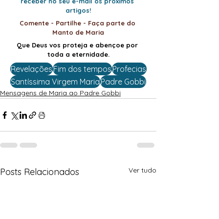
receber no seu e-mail os próximos 
artigos!
Comente - Partilhe - Faça parte do 
Manto de Maria
Que Deus vos proteja e abençoe por 
toda a eternidade.
Revelações
Fim dos tempos
Profecias
Santíssima Virgem Maria
Padre Gobbi
Mensagens de Maria ao Padre Gobbi
Ver tudo
Posts Relacionados