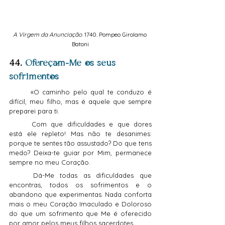
A Virgem da Anunciação
. 1740. Pompeo Girolamo 
Batoni
44. 
Ofereçam-Me os seus 
sofrimentos
	«O caminho pelo qual te conduzo é 
difícil, meu filho, mas é aquele que sempre 
preparei para ti.
	Com que dificuldades e que dores 
está ele repleto! Mas não te desanimes: 
porque te sentes tão assustado? Do que tens 
medo? Deixa-te guiar por Mim, permanece 
sempre no meu Coração.
	Dá-Me todas as dificuldades que 
encontras, todos os sofrimentos e o 
abandono que experimentas. Nada conforta 
mais o meu Coração Imaculado e Doloroso 
do que um sofrimento que Me é oferecido 
por amor pelos meus filhos sacerdotes.