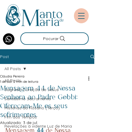
Pocurar
Post
All Posts
Cláudia Pereira
All Posts
1 de abr.
2 min de leitura
Mensagem 44 de Nossa
Sagrado Coração de Jesus
Senhora ao Padre Gobbi:
Santíssimo Sacramento
Ofereçam-Me os seus
Mistérios do Rosário (Terço)
sofrimentos.
Fim dos Tempos
Atualizado:
3 de jul.
Revelações à vidente Luz de Maria
Mensagem 
44
 de Nossa 