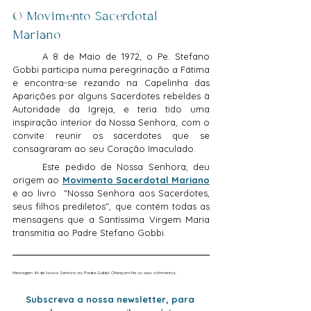
O Movimento Sacerdotal 
Mariano
	A 8 de Maio de 1972, o Pe. Stefano 
Gobbi participa numa peregrinação a Fátima 
e encontra-se rezando na Capelinha das 
Aparições por alguns Sacerdotes rebeldes à 
Autoridade da Igreja, e teria tido uma 
inspiração interior da Nossa Senhora, com o 
convite reunir os sacerdotes que se 
consagraram ao seu Coração Imaculado.
	Este pedido de Nossa Senhora, deu 
origem ao 
Movimento Sacerdotal Mariano
e ao livro  "Nossa Senhora aos Sacerdotes, 
seus filhos prediletos", que contém todas as 
mensagens que a Santíssima Virgem Maria 
transmitia ao Padre Stefano Gobbi.
Mensagem 44 de Nossa Senhora ao Padre Gobbi: Ofereçam-Me os seus sofrimentos.
Subscreva a nossa newsletter, para 