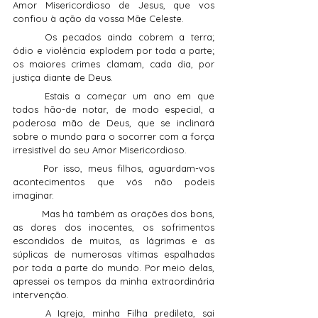
Amor Misericordioso de Jesus, que vos 
confiou à ação da vossa Mãe Celeste.
	Os pecados ainda cobrem a terra; 
ódio e violência explodem por toda a parte; 
os maiores crimes clamam, cada dia, por 
justiça diante de Deus.
	Estais a começar um ano em que 
todos hão-de notar, de modo especial, a 
poderosa mão de Deus, que se inclinará 
sobre o mundo para o socorrer com a força 
irresistível do seu Amor Misericordioso.
	Por isso, meus filhos, aguardam-vos 
acontecimentos que vós não podeis 
imaginar.
	Mas há também as orações dos bons, 
as dores dos inocentes, os sofrimentos 
escondidos de muitos, as lágrimas e as 
súplicas de numerosas vítimas espalhadas 
por toda a parte do mundo. Por meio delas, 
apressei os tempos da minha extraordinária 
intervenção.
	A Igreja, minha Filha predileta, sai 