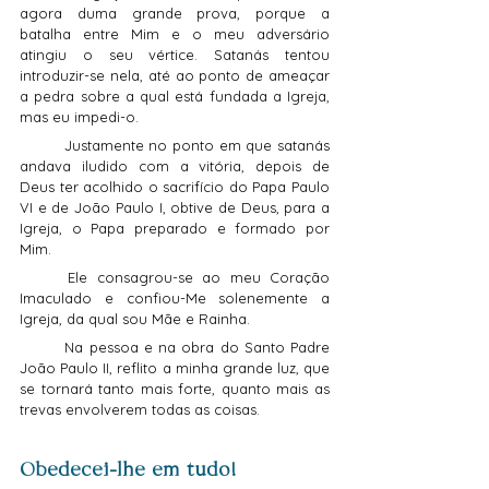
agora duma grande prova, porque a 
batalha entre Mim e o meu adversário 
atingiu o seu vértice. Satanás tentou 
introduzir-se nela, até ao ponto de ameaçar 
a pedra sobre a qual está fundada a Igreja, 
mas eu impedi-o.
	Justamente no ponto em que satanás 
andava iludido com a vitória, depois de 
Deus ter acolhido o sacrifício do Papa Paulo 
VI e de João Paulo I, obtive de Deus, para a 
Igreja, o Papa preparado e formado por 
Mim.
	Ele consagrou-se ao meu Coração 
Imaculado e confiou-Me solenemente a 
Igreja, da qual sou Mãe e Rainha.
	Na pessoa e na obra do Santo Padre 
João Paulo II, reflito a minha grande luz, que 
se tornará tanto mais forte, quanto mais as 
trevas envolverem todas as coisas.
Obedecei-lhe em tudo!