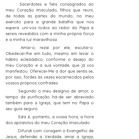
	Sacerdotes e fiéis consagrados ao 
meu Coração Imaculado, filhos que reuni, 
de todas as partes do mundo, no meu 
exército para a grande batalha que nos 
espera: uni-vos todos ao redor do Papa e 
sereis revestidos com a minha própria força 
e a minha luz maravilhosa.
	Amai-o, rezai por ele, escutai-o. 
Obedecei-lhe em tudo, mesmo em levar o 
hábito eclesiástico, conforme o desejo do 
meu Coração e a sua vontade, que já vos 
manifestou. Oferecei-Me a dor que sentis se, 
por isso, fordes às vezes escarnecidos pelos 
vossos próprios confrades.
	Segundo o meu desígnio de amor, o 
tempo da purificação há-de ser abreviado 
também para a Igreja, que tem no Papa o 
seu guia seguro.
	Esta é, portanto, a vossa hora; a hora 
dos apóstolos do meu Coração Imaculado.
	Difundi com coragem o Evangelho de 
Jesus, defendei a Verdade, amai a Igreja; 