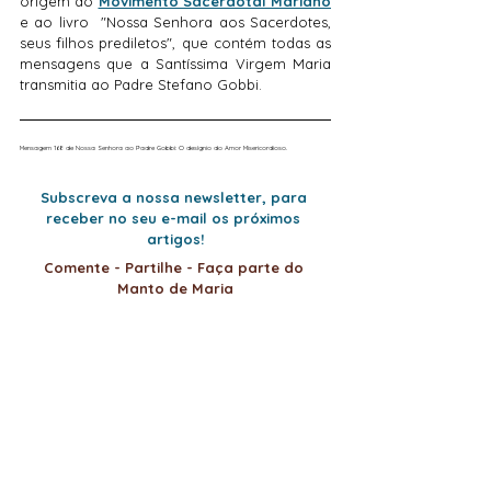
origem ao 
Movimento Sacerdotal Mariano
e ao livro  "Nossa Senhora aos Sacerdotes, 
seus filhos prediletos", que contém todas as 
mensagens que a Santíssima Virgem Maria 
transmitia ao Padre Stefano Gobbi.
Mensagem 168 de Nossa Senhora ao Padre Gobbi: O desígnio do Amor Misericordioso.
Subscreva a nossa newsletter, para 
receber no seu e-mail os próximos 
artigos!
Comente - Partilhe - Faça parte do 
Manto de Maria
Que Deus vos proteja e abençoe por 
toda a eternidade.
Revelações
Fim dos tempos
Profecias
Santíssima Virgem Maria
Padre Gobbi
Mensagens de Maria ao Padre Gobbi