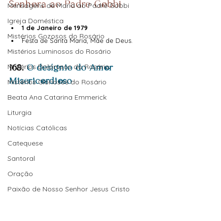
Senhora ao Padre Gobbi
Mensagens de Maria ao Padre Gobbi
Igreja Doméstica
1 de Janeiro de 1979
Mistérios Gozosos do Rosário
Festa de Santa Maria, Mãe de Deus.
Mistérios Luminosos do Rosário
Mistérios Dolorosos do Rosário
168. 
O desígnio do Amor 
Misericordioso
Mistérios Gloriosos do Rosário
Beata Ana Catarina Emmerick
Liturgia
Notícias Católicas
Catequese
Santoral
Oração
Paixão de Nosso Senhor Jesus Cristo