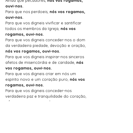
Ainda que pecadores, 
nós vos rogamos, 
ouvi-nos.
Para que nos perdoeis, 
nós vos rogamos, 
ouvi-nos.
Para que vos digneis vivificar e santificar 
todos os membros da Igreja, 
nós vos 
rogamos, ouvi-nos.
Para que vos digneis conceder-nos o dom 
da verdadeira piedade, devoção e oração, 
nós vos rogamos, ouvi-nos.
Para que vos digneis inspirar-nos sinceros 
afetos de misericórdia e de caridade, 
nós 
vos rogamos, ouvi-nos.
Para que vos digneis criar em nós um 
espírito novo e um coração puro, 
nós vos 
rogamos, ouvi-nos.
Para que vos digneis conceder-nos 
verdadeira paz e tranquilidade do coração, 
nós vos rogamos, ouvi-nos.
Para que vos digneis fazer-nos dignos e 
fortes, para suportar as perseguições pela 
justiça, 
nós vos rogamos, ouvi-nos.
Para que vos digneis confirmar-nos em 
vossa graça, 
nós vos rogamos, ouvi-nos.