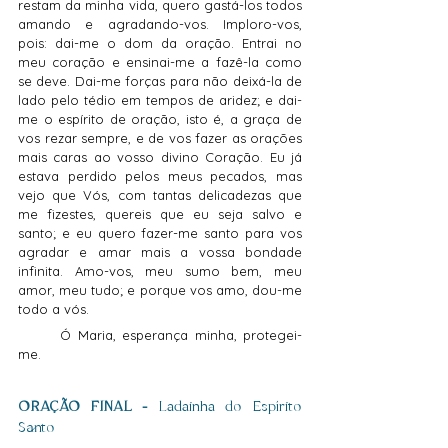
restam da minha vida, quero gastá-los todos 
amando e agradando-vos. Imploro-vos, 
pois: dai-me o dom da oração. Entrai no 
meu coração e ensinai-me a fazê-la como 
se deve. Dai-me forças para não deixá-la de 
lado pelo tédio em tempos de aridez; e dai-
me o espírito de oração, isto é, a graça de 
vos rezar sempre, e de vos fazer as orações 
mais caras ao vosso divino Coração. Eu já 
estava perdido pelos meus pecados, mas 
vejo que Vós, com tantas delicadezas que 
me fizestes, quereis que eu seja salvo e 
santo; e eu quero fazer-me santo para vos 
agradar e amar mais a vossa bondade 
infinita. Amo-vos, meu sumo bem, meu 
amor, meu tudo; e porque vos amo, dou-me 
todo a vós.
	Ó Maria, esperança minha, protegei-
me.
ORAÇÃO FINAL - 
Ladainha do Espírito 
Santo