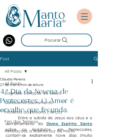
Pocurar
Post
All Posts
Cláudia Pereira
All Posts
27 de mai.
6 min de leitura
4.º Dia da Novena de
Sagrado Coração de Jesus
Pentecostes: O Amor é
Santíssimo Sacramento
orvalho que fecunda.
Mistérios do Rosário (Terço)
	Entre a subida de Jesus aos céus e o 
Fim dos Tempos
derramamento do 
Divino Espírito Santo
sobre os Apóstolos, em Pentecostes, 
Revelações à vidente Luz de Maria
contam-se exatamente nove dias (muito 