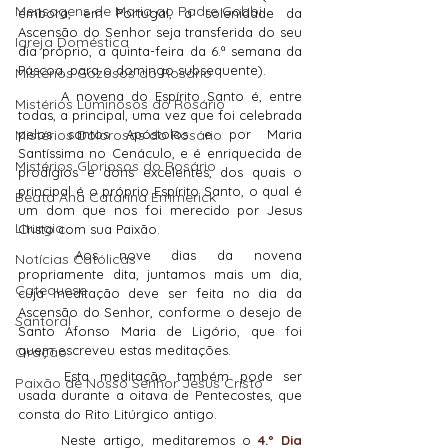
Mensagens de Maria ao Padre Gobbi
embora, em Portugal, a solenidade da 
Ascensão do Senhor seja transferida do seu 
Igreja Doméstica
dia próprio, a quinta-feira da 6.ª semana da 
Páscoa, para o domingo subsequente).
Mistérios Gozosos do Rosário
	A novena do Espírito Santo é, entre 
Mistérios Luminosos do Rosário
todas, a principal, uma vez que foi celebrada 
Mistérios Dolorosos do Rosário
pelos santos Apóstolos e por Maria 
Santíssima no Cenáculo, e é enriquecida de 
Mistérios Gloriosos do Rosário
prodígios e dons excelentes, dos quais o 
principal é o próprio Espírito Santo, o qual é 
Beata Ana Catarina Emmerick
um dom que nos foi merecido por Jesus 
Liturgia
Cristo com sua Paixão.
	Aos nove dias da novena 
Notícias Católicas
propriamente dita, juntamos mais um dia, 
Catequese
cuja meditação deve ser feita no dia da 
Ascensão do Senhor, conforme o desejo de 
Santoral
Santo Afonso Maria de Ligório, que foi 
quem escreveu estas meditações.
Oração
	Esta meditação também pode ser 
Paixão de Nosso Senhor Jesus Cristo
usada durante a oitava de Pentecostes, que 
consta do Rito Litúrgico antigo.
	Neste artigo, meditaremos o 
4.º Dia 