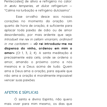
Pentecostes] de alívio e refrigério no calor: 
In æstu temperies, et dulce refrigerium
 — 
“Calma na turbação e refrigério dulcíssimo”.
	Esse orvalho desce aos nossos 
corações no momento da oração. Um 
quarto de hora de oração, é suficiente para 
aplacar toda paixão de ódio ou de amor 
desordenado, por mais ardente que seja. 
Introduxit me rex in cellam vinariam, ordinavit 
in me caritatem
 — 
«O rei introduziu-me na 
dispensa do vinho, ordenou em mim o 
amor»
 (Ct 1, 3; 2, 4). A santa meditação é 
precisamente esta cela, onde se ordena o 
amor, amando o próximo como a nós 
mesmos e a Deus acima de tudo. Quem 
ama a Deus ama a oração; para aquele que 
não ama a oração é moralmente impossível 
vencer suas paixões.
AFETOS E SÚPLICAS
	Ó santo e divino Espírito, não quero 
mais viver para mim mesmo; os dias que 